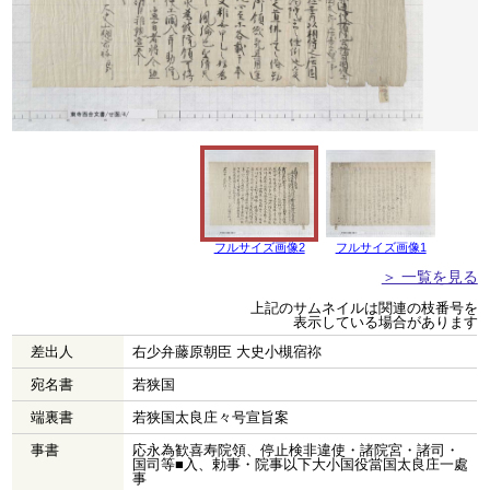
フルサイズ画像2
フルサイズ画像1
＞ 一覧を見る
上記のサムネイルは関連の枝番号を
表示している場合があります
差出人
右少弁藤原朝臣 大史小槻宿祢
宛名書
若狭国
端裏書
若狭国太良庄々号宣旨案
事書
応永為歓喜寿院領、停止検非違使・諸院宮・諸司・
国司等■入、勅事・院事以下大小国役當国太良庄一處
事