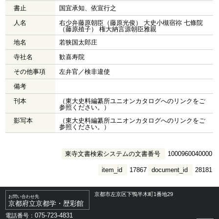
書止
国宜承知、依宣行之
人名
右少弁藤原朝臣（藤原光俊） 大史小槻宿祢 七條院
（藤原殖子） 権大納言源朝臣雅親
地名
若狭国太郎庄
寺社名
歓喜寿院
その他事項
左弁官／検非違使
備考
刊本
（東大史料編纂所ユニオンカタログへのリンクをご
参照ください。）
影写本
（東大史料編纂所ユニオンカタログへのリンクをご
参照ください。）
東寺文書検索システムの文書番号
1000960040000
item_id
17867
document_id
28181
京都市左京区下鴨半木町1番地29
お問い合わせ先
京都府立京都学・歴彩館
075-723-4831
電話番号：