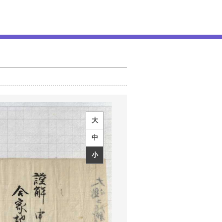
大
中
小