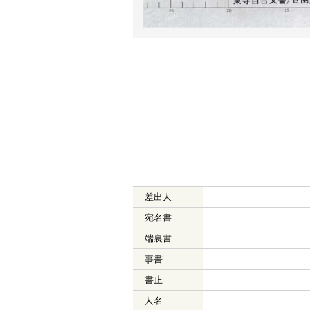
差出人
宛名書
端裏書
事書
書止
人名