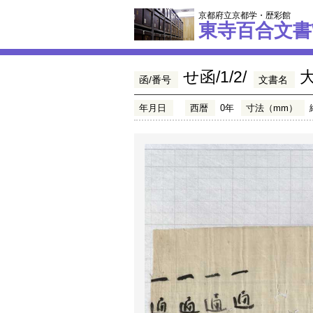
京都府立京都学・歴彩館
東寺百合文書
せ函/1/2/
函/番号
文書名
年月日
西暦
0年
寸法（mm）