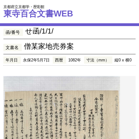
京都府立京都学・歴彩館
東寺百合文書WEB
せ函/1/1/
函/番号
僧某家地売券案
文書名
年月日
永保2年5月7日
西暦
1082年
寸法（mm）
縦0 x 横0