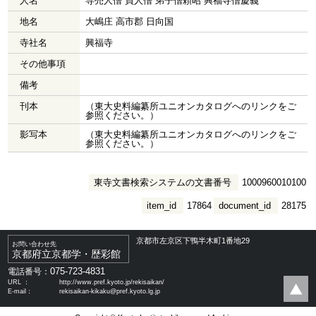
人名
専売人僧 買人僧 弟子僧頼昭 興福寺僧慶義
地名
大嶋庄 高市郡 日向国
寺社名
興福寺
その他事項
備考
刊本
（東大史料編纂所ユニオンカタログへのリンクをご
参照ください。）
影写本
（東大史料編纂所ユニオンカタログへのリンクをご
参照ください。）
東寺文書検索システムの文書番号
1000960010100
item_id
17864
document_id
28175
京都市左京区下鴨半木町1番地29
お問い合わせ先
京都府立京都学・歴彩館
075-723-4831
電話番号：
URL ：
http://www.pref.kyoto.jp/rekisaikan/
E-mail：
rekisaikan-kikaku@pref.kyoto.lg.jp