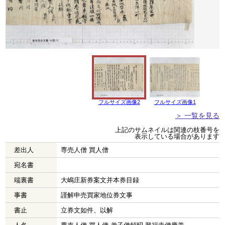
フルサイズ画像2
フルサイズ画像1
＞ 一覧を見る
上記のサムネイルは関連の枝番号を
表示している場合があります
差出人
専売人僧 買人僧
宛名書
端裏書
大嶋庄新券案文并本券目録
事書
謹解申売買家地位券文事
書止
立券文如件、以解