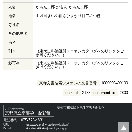
人名
かもん二郎 かもん かもん二郎
地名
山城国きいの郡さひさかり廿二のつほ
寺社名
その他事項
備考
刊本
（東大史料編纂所ユニオンカタログへのリンクをご
参照ください。）
影写本
（東大史料編纂所ユニオンカタログへのリンクをご
参照ください。）
東寺文書検索システムの文書番号
1000090400100
item_id
2188
document_id
2800
京都市左京区下鴨半木町1番地29
お問い合わせ先
京都府立京都学・歴彩館
075-723-4831
電話番号：
URL ：
http://www.pref.kyoto.jp/rekisaikan/
E-mail：
rekisaikan-kikaku@pref.kyoto.lg.jp