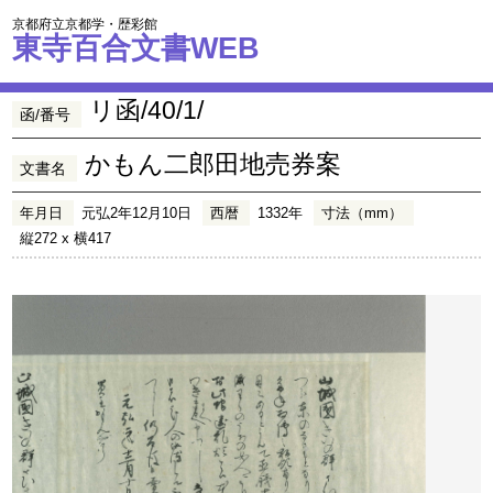
京都府立京都学・歴彩館
東寺百合文書WEB
リ函/40/1/
函/番号
かもん二郎田地売券案
文書名
年月日
元弘2年12月10日
西暦
1332年
寸法（mm）
縦272 x 横417