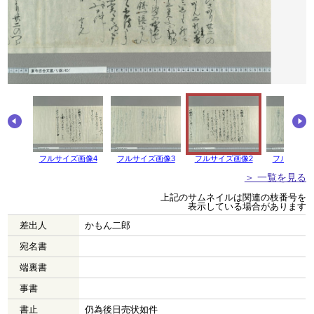
フルサイズ画像4
フルサイズ画像3
フルサイズ画像2
フルサイズ
＞ 一覧を見る
上記のサムネイルは関連の枝番号を
表示している場合があります
差出人
かもん二郎
宛名書
端裏書
事書
書止
仍為後日売状如件