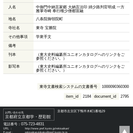
人名
中御門中納言家郷 大納言法印 姉少路判官明成 一方
雅掌寺崎 奉行権少僧都宣融
地名
八条院御領院町
寺社名
東寺 宝勝院
その他事項
学衆手文
備考
刊本
（東大史料編纂所ユニオンカタログへのリンクをご
参照ください。）
影写本
（東大史料編纂所ユニオンカタログへのリンクをご
参照ください。）
東寺文書検索システムの文書番号
1000090360300
item_id
2184
document_id
2795
京都市左京区下鴨半木町1番地29
お問い合わせ先
京都府立京都学・歴彩館
075-723-4831
電話番号：
URL ：
http://www.pref.kyoto.jp/rekisaikan/
E-mail：
rekisaikan-kikaku@pref.kyoto.lg.jp