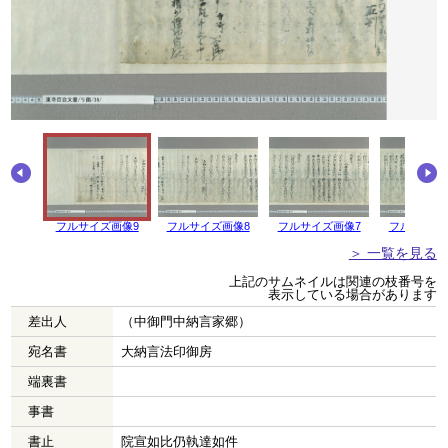
フルサイズ画像9
フルサイズ画像8
フルサイズ画像7
フルサイズ
＞ 一覧を見る
上記のサムネイルは関連の枝番号を
表示している場合があります
差出人
（中御門中納言家郷）
宛名書
大納言法印御房
端裏書
事書
書止
院宣如比仍執達如件