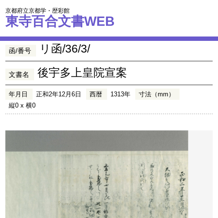
京都府立京都学・歴彩館
東寺百合文書WEB
リ函/36/3/
函/番号
後宇多上皇院宣案
文書名
年月日
正和2年12月6日
西暦
1313年
寸法（mm）
縦0 x 横0