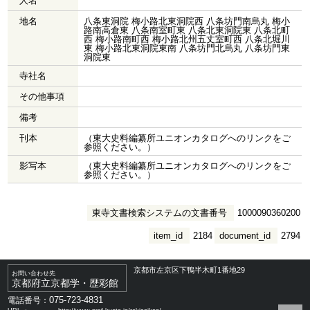
人名
地名
八条東洞院 梅小路北東洞院西 八条坊門南烏丸 梅小
路南高倉東 八条南室町東 八条北東洞院東 八条北町
西 梅小路南町西 梅小路北州五丈室町西 八条北堀川
東 梅小路北東洞院東南 八条坊門北烏丸 八条坊門東
洞院東
寺社名
その他事項
備考
刊本
（東大史料編纂所ユニオンカタログへのリンクをご
参照ください。）
影写本
（東大史料編纂所ユニオンカタログへのリンクをご
参照ください。）
東寺文書検索システムの文書番号
1000090360200
item_id
2184
document_id
2794
京都市左京区下鴨半木町1番地29
お問い合わせ先
京都府立京都学・歴彩館
075-723-4831
電話番号：