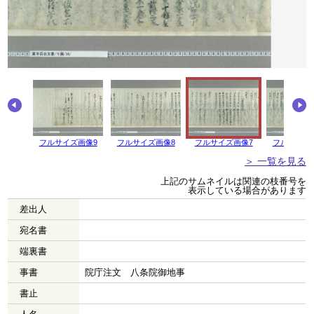
フルサイズ画像9
フルサイズ画像8
フルサイズ画像7
フルサイズ
＞ 一覧を見る
上記のサムネイルは関連の枝番号を
表示している場合があります
差出人
宛名書
端裏書
事書
院庁注文 八条院御地事
書止