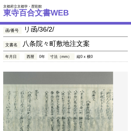
京都府立京都学・歴彩館
東寺百合文書WEB
リ函/36/2/
函/番号
八条院々町敷地注文案
文書名
年月日
西暦
0年
寸法（mm）
縦0 x 横0