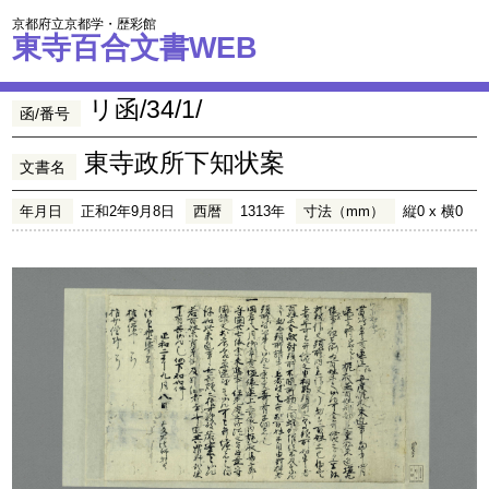
京都府立京都学・歴彩館
東寺百合文書WEB
リ函/34/1/
函/番号
東寺政所下知状案
文書名
年月日
正和2年9月8日
西暦
1313年
寸法（mm）
縦0 x 横0