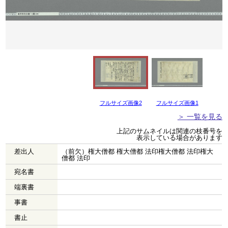
フルサイズ画像2
フルサイズ画像1
＞ 一覧を見る
上記のサムネイルは関連の枝番号を
表示している場合があります
差出人
（前欠）権大僧都 権大僧都 法印権大僧都 法印権大
僧都 法印
宛名書
端裏書
事書
書止