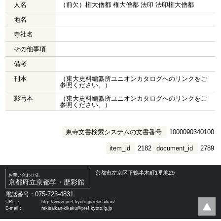
人名
（前欠）権大僧都 権大僧都 法印 法印権大僧都
地名
寺社名
その他事項
備考
刊本
（東大史料編纂所ユニオンカタログへのリンクをご
参照ください。）
影写本
（東大史料編纂所ユニオンカタログへのリンクをご
参照ください。）
東寺文書検索システムの文書番号
1000090340100
item_id
2182
document_id
2789
京都市左京区下鴨半木町1番地29
お問い合わせ先
京都府立京都学・歴彩館
075-723-4831
電話番号：
URL ：
http://www.pref.kyoto.jp/rekisaikan/
E-mail：
rekisaikan-kikaku@pref.kyoto.lg.jp