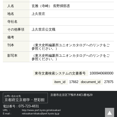
人名
玄雅（寺崎） 長野掃部丞
地名
上久世庄
寺社名
その他事項
上久世庄公文職
備考
刊本
（東大史料編纂所ユニオンカタログへのリンクをご
参照ください。）
影写本
（東大史料編纂所ユニオンカタログへのリンクをご
参照ください。）
東寺文書検索システムの文書番号
1000940690000
item_id
17662
document_id
27875
京都市左京区下鴨半木町1番地29
お問い合わせ先
京都府立京都学・歴彩館
075-723-4831
電話番号：
URL ：
http://www.pref.kyoto.jp/rekisaikan/
E-mail：
rekisaikan-kikaku@pref.kyoto.lg.jp