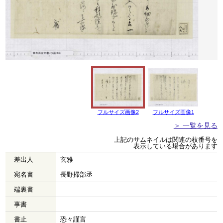
フルサイズ画像2
フルサイズ画像1
＞ 一覧を見る
上記のサムネイルは関連の枝番号を
表示している場合があります
差出人
玄雅
宛名書
長野掃部丞
端裏書
事書
書止
恐々謹言