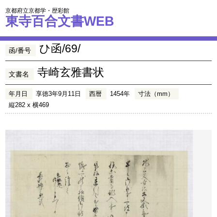
京都府立京都学・歴彩館
東寺百合文書WEB
ひ函/69/
函/番号
寺崎玄雅書状
文書名
年月日
享徳3年9月11日
西暦
1454年
寸法（mm）
縦282 x 横469