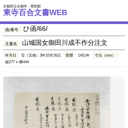
京都府立京都学・歴彩館
東寺百合文書WEB
ひ函/66/
函/番号
山城国女御田川成不作分注文
文書名
年月日
宝（宝徳）3年10月26日
西暦
1451年
寸法（mm）
縦277 x 横444