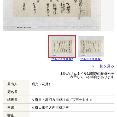
フルサイズ画像2
フルサイズ画像1
＞ 一覧を見る
上記のサムネイルは関連の枝番号を
表示している場合があります
差出人
貞光（花押）
宛名書
端裏書
女御田＜鳥羽方川成注進／宝三十廿七＞
事書
女御田御領之内川成之事
書止