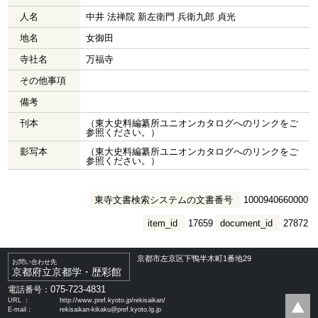
人名
中井 法禅院 新左衛門 兵衛九郎 貞光
地名
女御田
寺社名
万福寺
その他事項
備考
刊本
（東大史料編纂所ユニオンカタログへのリンクをご
参照ください。）
影写本
（東大史料編纂所ユニオンカタログへのリンクをご
参照ください。）
東寺文書検索システムの文書番号
1000940660000
item_id
17659
document_id
27872
京都市左京区下鴨半木町1番地29
お問い合わせ先
京都府立京都学・歴彩館
075-723-4831
電話番号：
URL ：
http://www.pref.kyoto.jp/rekisaikan/
E-mail：
rekisaikan-kikaku@pref.kyoto.lg.jp