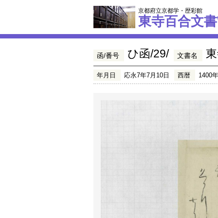
京都府立京都学・歴彩館
東寺百合文書
ひ函/29/
東
函/番号
文書名
年月日
応永7年7月10日
西暦
1400