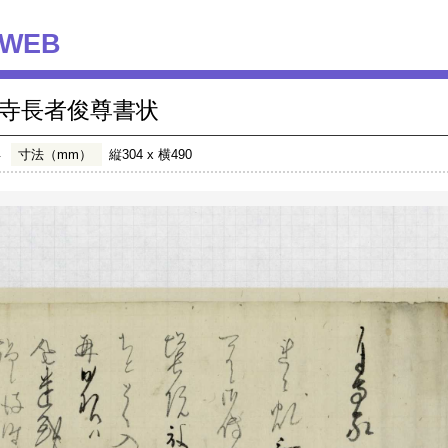
WEB
寺長者俊尊書状
年
寸法（mm）
縦304 x 横490