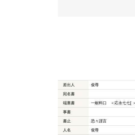
差出人
俊尊
宛名書
端裏書
一献料口 ＜応永七七[ 
事書
書止
恐々謹言
人名
俊尊