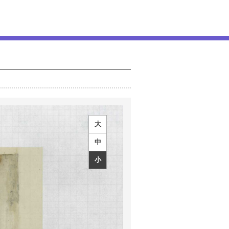
大
中
小