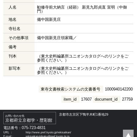
人名
勧修寺前大納言（経顕） 新見九郎貞直 宣明（中御
門）
地名
備中国新見庄
寺社名
その他事項
備中国新見庄領家職／
備考
刊本
（東大史料編纂所ユニオンカタログへのリンクをご
参照ください。）
影写本
（東大史料編纂所ユニオンカタログへのリンクをご
参照ください。）
東寺文書検索システムの文書番号
1000940142200
item_id
17607
document_id
27759
京都市左京区下鴨半木町1番地29
お問い合わせ先
京都府立京都学・歴彩館
075-723-4831
電話番号：
URL ：
http://www.pref.kyoto.jp/rekisaikan/
E-mail：
rekisaikan-kikaku@pref.kyoto.lg.jp