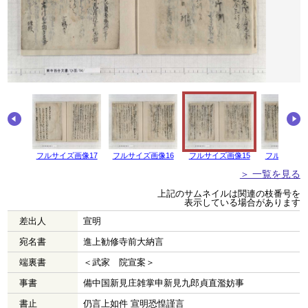
画像18
フルサイズ画像17
フルサイズ画像16
フルサイズ画像15
フルサイズ画
＞ 一覧を見る
上記のサムネイルは関連の枝番号を
表示している場合があります
差出人
宣明
宛名書
進上勧修寺前大納言
端裏書
＜武家 院宣案＞
事書
備中国新見庄雑掌申新見九郎貞直濫妨事
書止
仍言上如件 宣明恐惶謹言