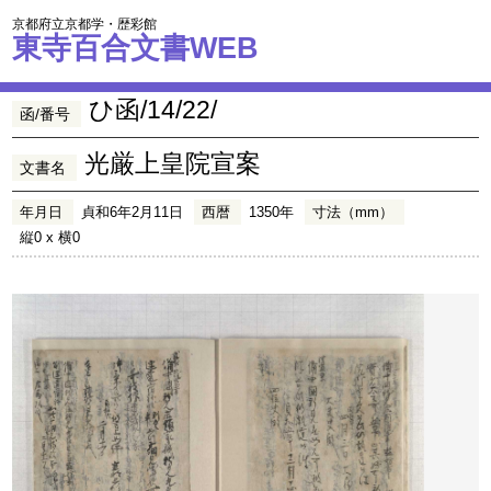
京都府立京都学・歴彩館
東寺百合文書WEB
ひ函/14/22/
函/番号
光厳上皇院宣案
文書名
年月日
貞和6年2月11日
西暦
1350年
寸法（mm）
縦0 x 横0