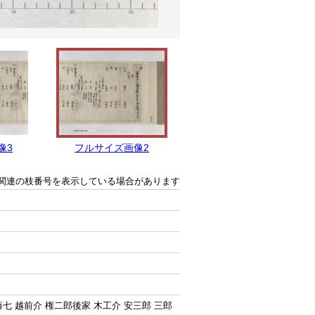
像3
フルサイズ画像2
フルサイズ画像1
関連の枝番号を表示している場合があります
藤七 越前介 権二郎後家 木工介 安三郎 三郎