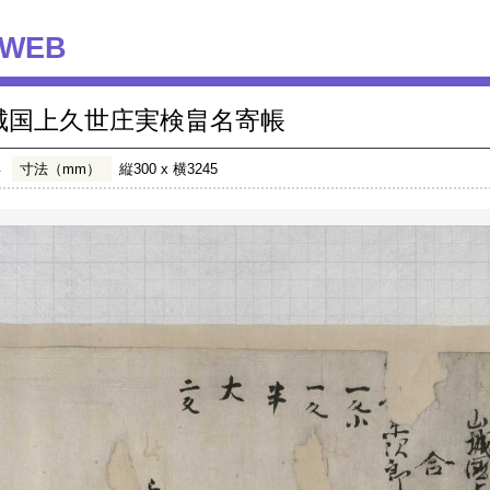
WEB
城国上久世庄実検畠名寄帳
年
寸法（mm）
縦300 x 横3245