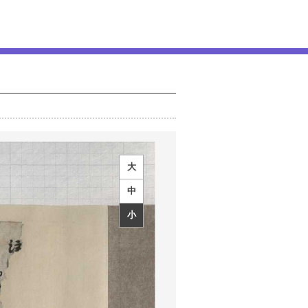
大
中
小