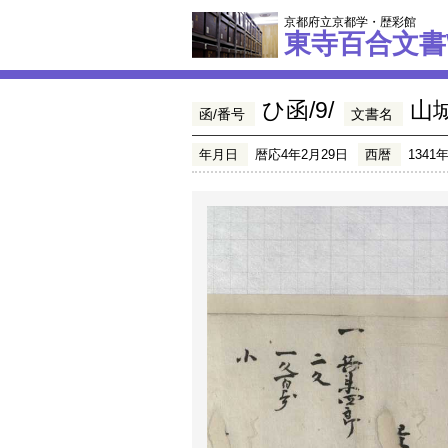
京都府立京都学・歴彩館
東寺百合文書
ひ函/9/
山
函/番号
文書名
年月日
暦応4年2月29日
西暦
1341