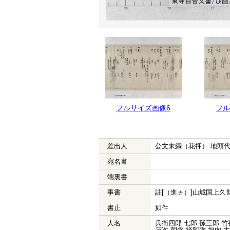
フルサイズ画像7
フルサイズ画像6
フル
差出人
公文末綱（花押） 地頭
宛名書
端裏書
事書
註[（進ヵ）]山城国上
書止
如件
人名
兵衛四郎 七郎 孫三郎 竹
与次 朝念 経阿弥 垣内 