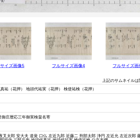
サイズ画像5
フルサイズ画像4
フルサイズ画
上記のサムネイルは
代真祐（花押） 地頭代祐実（花押） 検使祐検（花押）
久世御庄暦応三年御実検畠名寄
夜叉太郎 安大夫 道覚 口仏 左近九郎 近藤二 刑部太郎 浄円 左近允 左近次郎 
太郎垣内 三郎兵衛 地頭代真祐 地頭代祐実 検使祐検 公文末綱