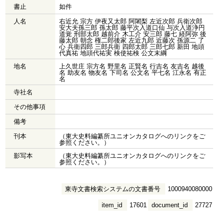
書止
如件
人名
右近允 宗方 伊夜又太郎 阿闍梨 左近次郎 兵衛次郎
安大夫孫三郎 孫太郎 藤平次入道口仙 与次入道浄円
道覚 刑部太郎 越前介 木工介 安三郎 藤七 経阿弥 後
藤太郎 朝念 権二郎後家 左近九郎 近藤次 孫源二 了
心 兵衛四郎 三郎兵衛 四郎太郎 三郎七郎 新田 地頭
代真祐 地頭代祐実 検使祐検 公文末綱
地名
上久世庄 宗方名 野里名 正賢名 行吉名 友吉名 越後
名 助友名 物友名 下司名 公文名 平七名 江永名 有正
名
寺社名
その他事項
備考
刊本
（東大史料編纂所ユニオンカタログへのリンクをご
参照ください。）
影写本
（東大史料編纂所ユニオンカタログへのリンクをご
参照ください。）
東寺文書検索システムの文書番号
1000940080000
item_id
17601
document_id
27727