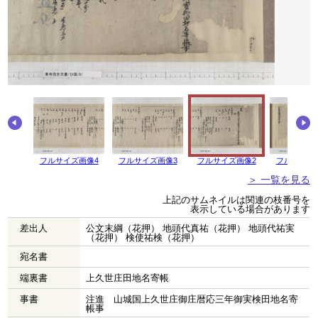
画像5
フルサイズ画像4
フルサイズ画像3
フルサイズ画像2
フルサイズ
＞ 一覧を見る
上記のサムネイルは関連の枝番号を
表示している場合があります
差出人
公文末綱（花押） 地頭代真祐（花押） 地頭代祐実
（花押） 検使祐検（花押）
宛名書
端裏書
上久世庄田地名寄帳
事書
注進 山城国上久世庄御庄暦応三年御実検田地名寄
帳事