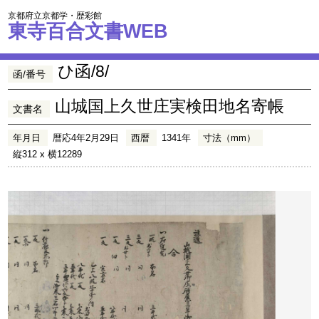
京都府立京都学・歴彩館
東寺百合文書WEB
ひ函/8/
函/番号
山城国上久世庄実検田地名寄帳
文書名
年月日
暦応4年2月29日
西暦
1341年
寸法（mm）
縦312 x 横12289