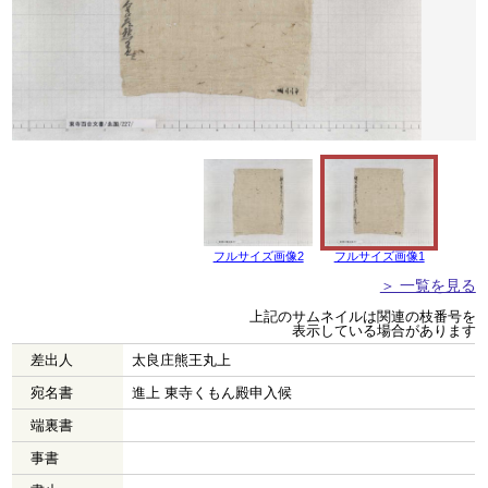
フルサイズ画像2
フルサイズ画像1
＞ 一覧を見る
上記のサムネイルは関連の枝番号を
表示している場合があります
差出人
太良庄熊王丸上
宛名書
進上 東寺くもん殿申入候
端裏書
事書