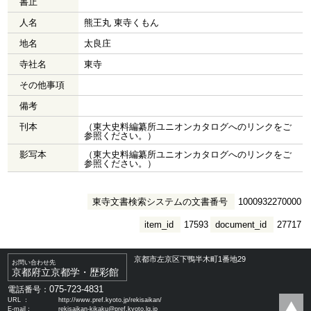
書止
人名
熊王丸 東寺くもん
地名
太良庄
寺社名
東寺
その他事項
備考
刊本
（東大史料編纂所ユニオンカタログへのリンクをご
参照ください。）
影写本
（東大史料編纂所ユニオンカタログへのリンクをご
参照ください。）
東寺文書検索システムの文書番号
1000932270000
item_id
17593
document_id
27717
京都市左京区下鴨半木町1番地29
お問い合わせ先
京都府立京都学・歴彩館
075-723-4831
電話番号：
URL ：
http://www.pref.kyoto.jp/rekisaikan/
E-mail：
rekisaikan-kikaku@pref.kyoto.lg.jp