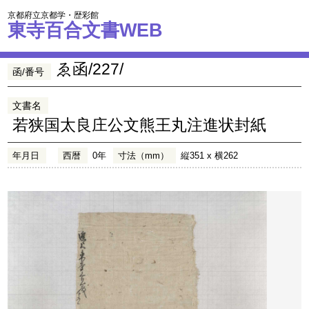
京都府立京都学・歴彩館
東寺百合文書WEB
ゑ函/227/
函/番号
文書名
若狭国太良庄公文熊王丸注進状封紙
年月日
西暦
0年
寸法（mm）
縦351 x 横262