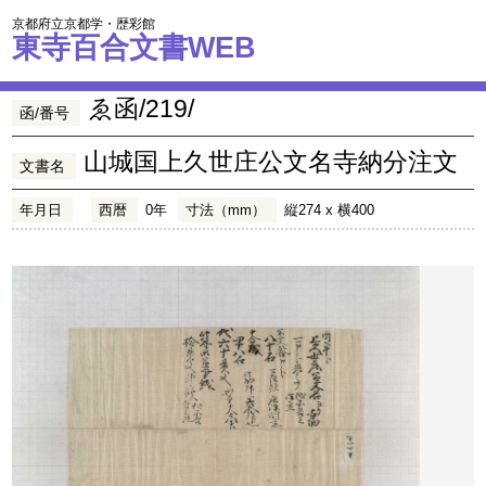
京都府立京都学・歴彩館
東寺百合文書WEB
ゑ函/219/
函/番号
山城国上久世庄公文名寺納分注文
文書名
年月日
西暦
0年
寸法（mm）
縦274 x 横400