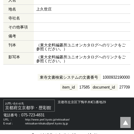
人名
地名
上久世庄
寺社名
その他事項
備考
刊本
（東大史料編纂所ユニオンカタログへのリンクをご
参照ください。）
影写本
（東大史料編纂所ユニオンカタログへのリンクをご
参照ください。）
東寺文書検索システムの文書番号
1000932190000
item_id
17585
document_id
27709
京都市左京区下鴨半木町1番地29
お問い合わせ先
京都府立京都学・歴彩館
075-723-4831
電話番号：
URL ：
http://www.pref.kyoto.jp/rekisaikan/
E-mail：
rekisaikan-kikaku@pref.kyoto.lg.jp