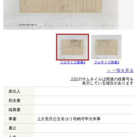
フルサイズ画像2
フルサイズ画像1
＞ 一覧を見る
上記のサムネイルは関連の枝番号を
表示している場合があります
差出人
宛名書
端裏書
事書
上久世庄公文名ヨリ寺納可申分米事
書止