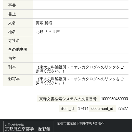
事書
書止
人名
覚蔵 賢増
地名
北野 ＊＊世庄
寺社名
その他事項
備考
刊本
（東大史料編纂所ユニオンカタログへのリンクをご
参照ください。）
影写本
（東大史料編纂所ユニオンカタログへのリンクをご
参照ください。）
東寺文書検索システムの文書番号
1000930480000
item_id
17414
document_id
27527
京都市左京区下鴨半木町1番地29
お問い合わせ先
京都府立京都学・歴彩館