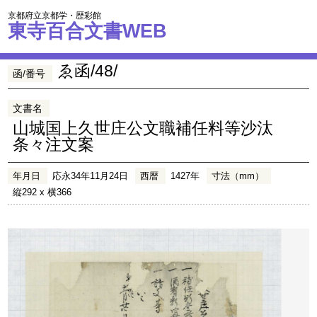
京都府立京都学・歴彩館
東寺百合文書WEB
ゑ函/48/
函/番号
文書名
山城国上久世庄公文職補任料等沙汰
条々注文案
年月日
応永34年11月24日
西暦
1427年
寸法（mm）
縦292 x 横366