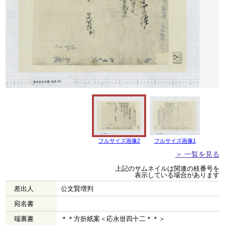
フルサイズ画像2
フルサイズ画像1
＞ 一覧を見る
上記のサムネイルは関連の枝番号を
表示している場合があります
差出人
公文賢増判
宛名書
端裏書
＊＊方折紙案＜応永丗四十二＊＊＞