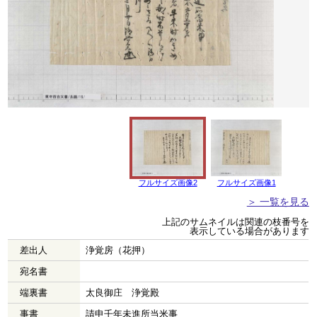
フルサイズ画像2
フルサイズ画像1
＞ 一覧を見る
上記のサムネイルは関連の枝番号を
表示している場合があります
差出人
浄覚房（花押）
宛名書
端裏書
太良御庄 浄覚殿
事書
請申壬年未進所当米事