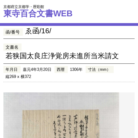
京都府立京都学・歴彩館
東寺百合文書WEB
ゑ函/16/
函/番号
文書名
若狭国太良庄浄覚房未進所当米請文
年月日
嘉元4年3月20日
西暦
1306年
寸法（mm）
縦269 x 横372