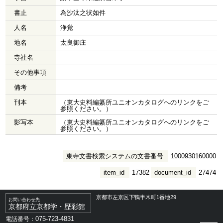
書止
為沙汰之状如件
人名
浄覚
地名
太良御庄
寺社名
その他事項
備考
刊本
（東大史料編纂所ユニオンカタログへのリンクをご
参照ください。）
影写本
（東大史料編纂所ユニオンカタログへのリンクをご
参照ください。）
東寺文書検索システムの文書番号
1000930160000
item_id
17382
document_id
27474
京都市左京区下鴨半木町1番地29
お問い合わせ先
京都府立京都学・歴彩館
075-723-4831
電話番号：