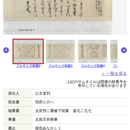
フルサイズ画像6
フルサイズ画像5
フルサイズ画像4
フルサイズ
＞ 一覧を見る
上記のサムネイルは関連の枝番号を
表示している場合があります
差出人
公文某判
宛名書
預所とのへ
端裏書
太良預二重被下状案 嘉元二九七
事書
太良庄所務事
書止
候也あなかしく