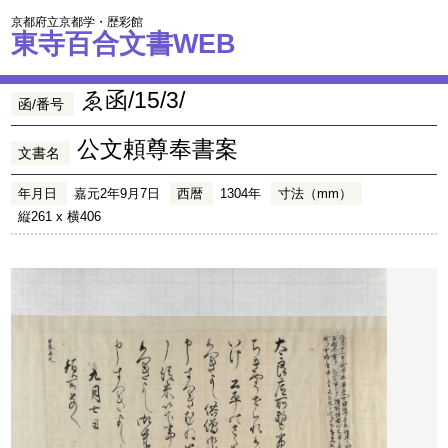
京都府立京都学・歴彩館
東寺百合文書WEB
ゑ函/15/3/
函/番号
公文頼尊奉書案
文書名
年月日
嘉元2年9月7日
西暦
1304年
寸法（mm）
縦261 x 横406