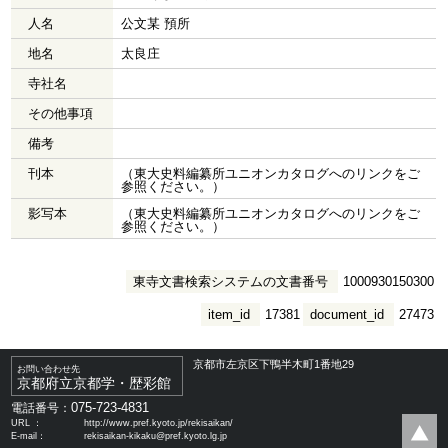
人名
公文某 預所
地名
太良庄
寺社名
その他事項
備考
刊本
（東大史料編纂所ユニオンカタログへのリンクをご
参照ください。）
影写本
（東大史料編纂所ユニオンカタログへのリンクをご
参照ください。）
東寺文書検索システムの文書番号
1000930150300
item_id
17381
document_id
27473
京都市左京区下鴨半木町1番地29
お問い合わせ先
京都府立京都学・歴彩館
075-723-4831
電話番号：
URL ：
http://www.pref.kyoto.jp/rekisaikan/
E-mail：
rekisaikan-kikaku@pref.kyoto.lg.jp