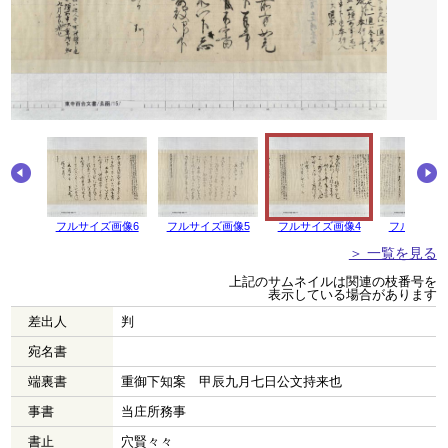
フルサイズ画像6
フルサイズ画像5
フルサイズ画像4
フルサイズ
＞ 一覧を見る
上記のサムネイルは関連の枝番号を
表示している場合があります
差出人
判
宛名書
端裏書
重御下知案 甲辰九月七日公文持来也
事書
当庄所務事
書止
穴賢々々