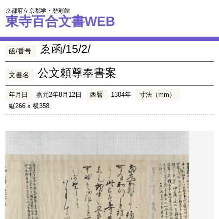
京都府立京都学・歴彩館
東寺百合文書WEB
ゑ函/15/2/
函/番号
公文頼尊奉書案
文書名
年月日
嘉元2年8月12日
西暦
1304年
寸法（mm）
縦266 x 横358