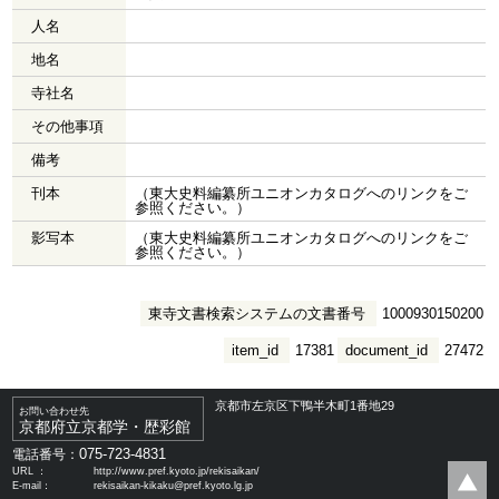
人名
地名
寺社名
その他事項
備考
刊本
（東大史料編纂所ユニオンカタログへのリンクをご
参照ください。）
影写本
（東大史料編纂所ユニオンカタログへのリンクをご
参照ください。）
東寺文書検索システムの文書番号
1000930150200
item_id
17381
document_id
27472
京都市左京区下鴨半木町1番地29
お問い合わせ先
京都府立京都学・歴彩館
075-723-4831
電話番号：
URL ：
http://www.pref.kyoto.jp/rekisaikan/
E-mail：
rekisaikan-kikaku@pref.kyoto.lg.jp