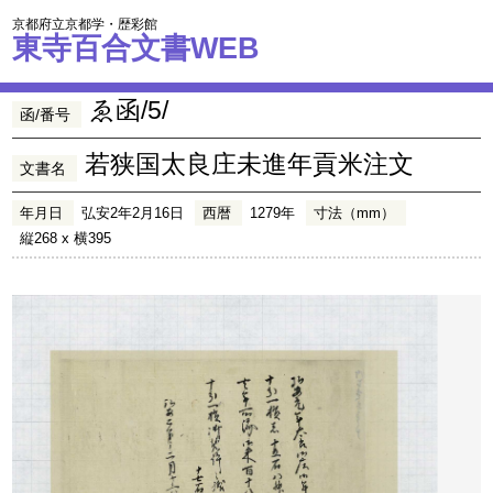
京都府立京都学・歴彩館
東寺百合文書WEB
ゑ函/5/
函/番号
若狭国太良庄未進年貢米注文
文書名
年月日
弘安2年2月16日
西暦
1279年
寸法（mm）
縦268 x 横395