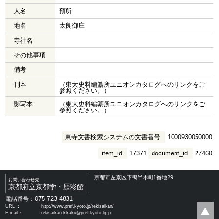
人名
預所
地名
太良御庄
寺社名
その他事項
備考
刊本
（東大史料編纂所ユニオンカタログへのリンクをご
参照ください。）
影写本
（東大史料編纂所ユニオンカタログへのリンクをご
参照ください。）
東寺文書検索システムの文書番号
1000930050000
item_id
17371
document_id
27460
京都市左京区下鴨半木町1番地29
お問い合わせ先
京都府立京都学・歴彩館
075-723-4831
電話番号：
URL ：
http://www.pref.kyoto.jp/rekisaikan/
E-mail：
rekisaikan-kikaku@pref.kyoto.lg.jp