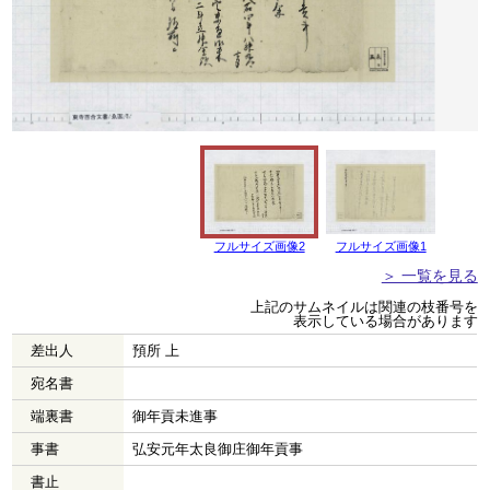
フルサイズ画像2
フルサイズ画像1
＞ 一覧を見る
上記のサムネイルは関連の枝番号を
表示している場合があります
差出人
預所 上
宛名書
端裏書
御年貢未進事
事書
弘安元年太良御庄御年貢事
書止