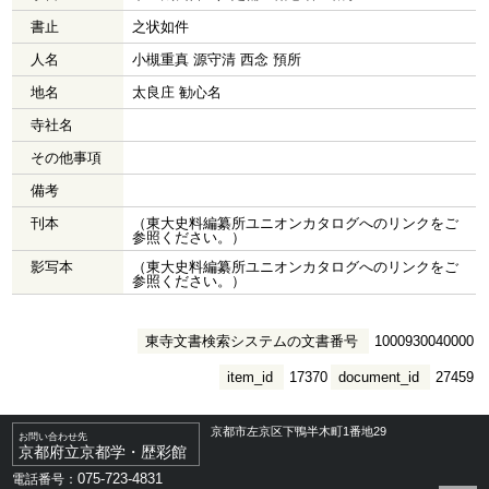
書止
之状如件
人名
小槻重真 源守清 西念 預所
地名
太良庄 勧心名
寺社名
その他事項
備考
刊本
（東大史料編纂所ユニオンカタログへのリンクをご
参照ください。）
影写本
（東大史料編纂所ユニオンカタログへのリンクをご
参照ください。）
東寺文書検索システムの文書番号
1000930040000
item_id
17370
document_id
27459
京都市左京区下鴨半木町1番地29
お問い合わせ先
京都府立京都学・歴彩館
075-723-4831
電話番号：