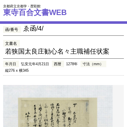
京都府立京都学・歴彩館
東寺百合文書WEB
ゑ函/4/
函/番号
文書名
若狭国太良庄勧心名々主職補任状案
年月日
弘安元年4月21日
西暦
1278年
寸法（mm）
縦276 x 横345