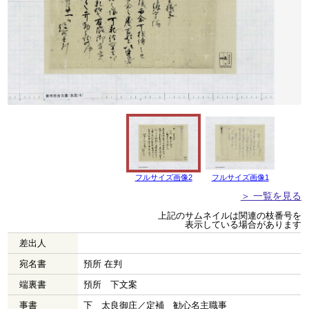
フルサイズ画像2
フルサイズ画像1
＞ 一覧を見る
上記のサムネイルは関連の枝番号を
表示している場合があります
差出人
宛名書
預所 在判
端裏書
預所 下文案
事書
下 太良御庄／定補 勧心名主職事