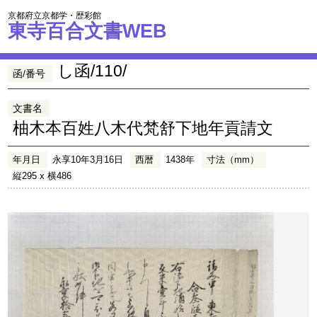
京都府立京都学・歴彩館
東寺百合文書WEB
し函/110/
函/番号
文書名
柚木本百姓八木代梵舒下地年貢請文
年月日
永享10年3月16日
西暦
1438年
寸法（mm）
縦295 x 横486