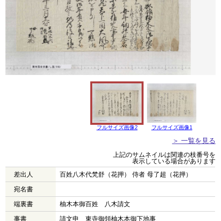
フルサイズ画像2
フルサイズ画像1
＞ 一覧を見る
上記のサムネイルは関連の枝番号を
表示している場合があります
差出人
百姓八木代梵舒（花押） 侍者 母了超（花押）
宛名書
端裏書
柚木本御百姓 八木請文
事書
請文申 東寺御領柚木本御下地事