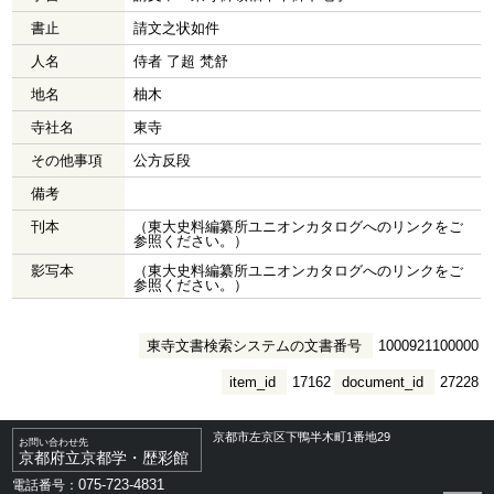
書止
請文之状如件
人名
侍者 了超 梵舒
地名
柚木
寺社名
東寺
その他事項
公方反段
備考
刊本
（東大史料編纂所ユニオンカタログへのリンクをご
参照ください。）
影写本
（東大史料編纂所ユニオンカタログへのリンクをご
参照ください。）
東寺文書検索システムの文書番号
1000921100000
item_id
17162
document_id
27228
京都市左京区下鴨半木町1番地29
お問い合わせ先
京都府立京都学・歴彩館
075-723-4831
電話番号：