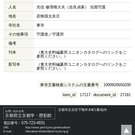
人名
光信 修理権大夫（吉良貞家） 当国守護
地名
若狭国太良庄
寺社名
東寺
その他事項
守護使／守護所
備考
刊本
（東大史料編纂所ユニオンカタログへのリンクをご
参照ください。）
影写本
（東大史料編纂所ユニオンカタログへのリンクをご
参照ください。）
東寺文書検索システムの文書番号
1000920650200
item_id
17117
document_id
27181
京都市左京区下鴨半木町1番地29
お問い合わせ先
京都府立京都学・歴彩館
075-723-4831
電話番号：
URL ：
http://www.pref.kyoto.jp/rekisaikan/
E-mail：
rekisaikan-kikaku@pref.kyoto.lg.jp