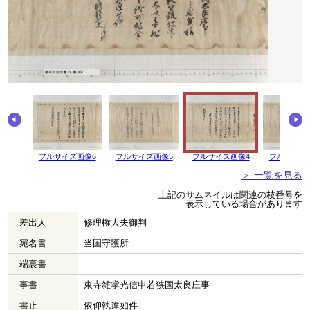
フルサイズ画像6
フルサイズ画像5
フルサイズ画像4
フルサイズ
＞ 一覧を見る
上記のサムネイルは関連の枝番号を
表示している場合があります
差出人
修理権大夫御判
宛名書
当国守護所
端裏書
事書
東寺雑掌光信申若狭国太良庄事
書止
依仰執違如件