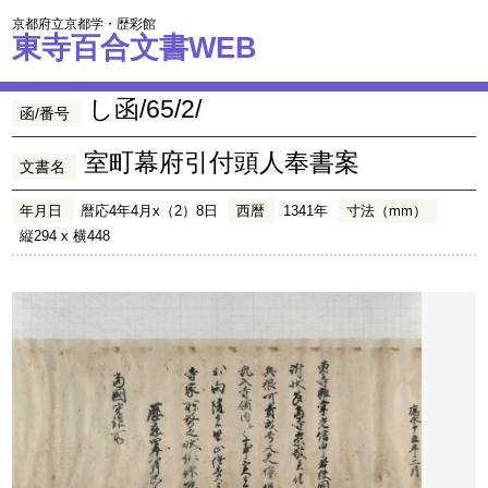
京都府立京都学・歴彩館
東寺百合文書WEB
し函/65/2/
函/番号
室町幕府引付頭人奉書案
文書名
年月日
暦応4年4月x（2）8日
西暦
1341年
寸法（mm）
縦294 x 横448