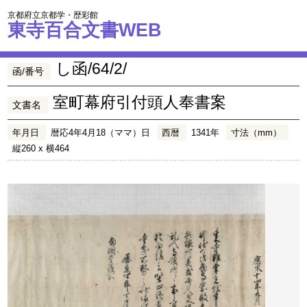
京都府立京都学・歴彩館
東寺百合文書WEB
し函/64/2/
函/番号
室町幕府引付頭人奉書案
文書名
年月日
暦応4年4月18（ママ）日
西暦
1341年
寸法（mm）
縦260 x 横464