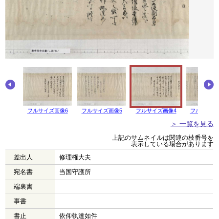
フルサイズ画像6
フルサイズ画像5
フルサイズ画像4
フルサイズ
＞ 一覧を見る
上記のサムネイルは関連の枝番号を
表示している場合があります
差出人
修理権大夫
宛名書
当国守護所
端裏書
事書
書止
依仰執達如件