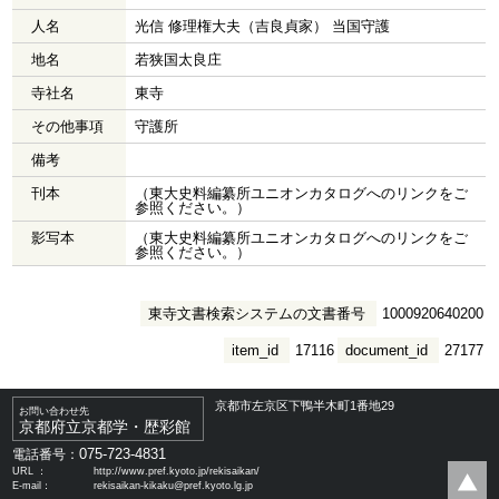
人名
光信 修理権大夫（吉良貞家） 当国守護
地名
若狭国太良庄
寺社名
東寺
その他事項
守護所
備考
刊本
（東大史料編纂所ユニオンカタログへのリンクをご
参照ください。）
影写本
（東大史料編纂所ユニオンカタログへのリンクをご
参照ください。）
東寺文書検索システムの文書番号
1000920640200
item_id
17116
document_id
27177
京都市左京区下鴨半木町1番地29
お問い合わせ先
京都府立京都学・歴彩館
075-723-4831
電話番号：
URL ：
http://www.pref.kyoto.jp/rekisaikan/
E-mail：
rekisaikan-kikaku@pref.kyoto.lg.jp