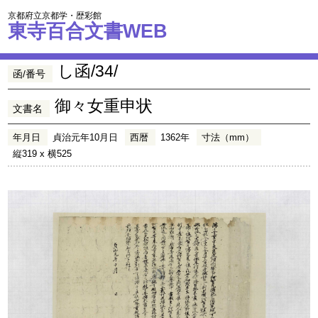
京都府立京都学・歴彩館
東寺百合文書WEB
し函/34/
函/番号
御々女重申状
文書名
年月日
貞治元年10月日
西暦
1362年
寸法（mm）
縦319 x 横525