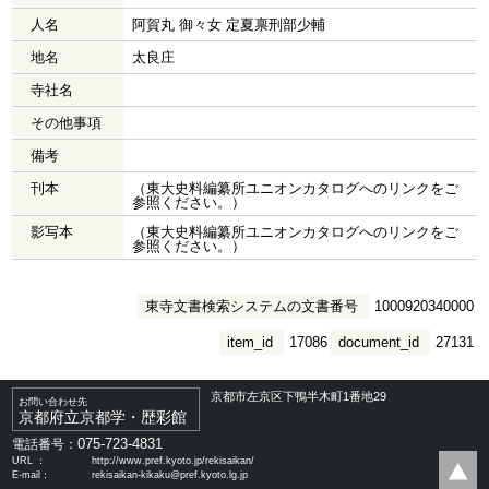
人名
阿賀丸 御々女 定夏禀刑部少輔
地名
太良庄
寺社名
その他事項
備考
刊本
（東大史料編纂所ユニオンカタログへのリンクをご
参照ください。）
影写本
（東大史料編纂所ユニオンカタログへのリンクをご
参照ください。）
東寺文書検索システムの文書番号
1000920340000
item_id
17086
document_id
27131
京都市左京区下鴨半木町1番地29
お問い合わせ先
京都府立京都学・歴彩館
075-723-4831
電話番号：
URL ：
http://www.pref.kyoto.jp/rekisaikan/
E-mail：
rekisaikan-kikaku@pref.kyoto.lg.jp