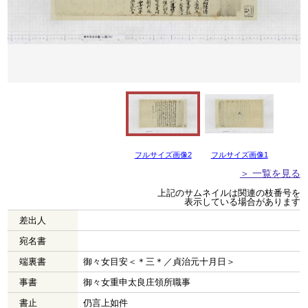
フルサイズ画像2
フルサイズ画像1
＞ 一覧を見る
上記のサムネイルは関連の枝番号を
表示している場合があります
差出人
宛名書
端裏書
御々女目安＜＊三＊／貞治元十月日＞
事書
御々女重申太良庄領所職事
書止
仍言上如件