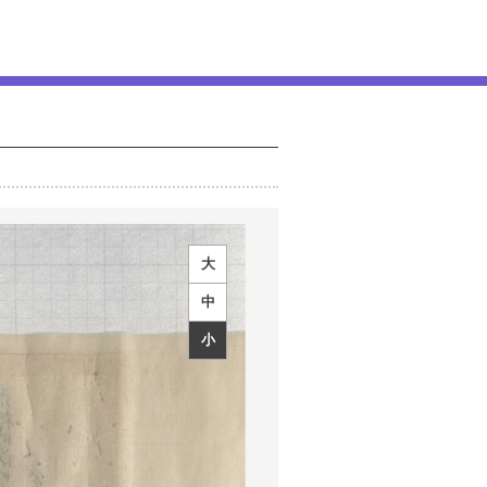
大
中
小