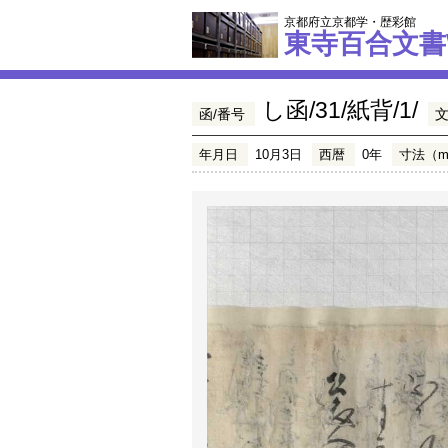
京都府立京都学・歴彩館
東寺百合文書
し函/31/紙背/1/
函/番号
年月日
10月3日
西暦
0年
寸法（