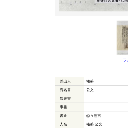
フ
差出人
祐盛
宛名書
公文
端裏書
事書
書止
恐々謹言
人名
祐盛 公文