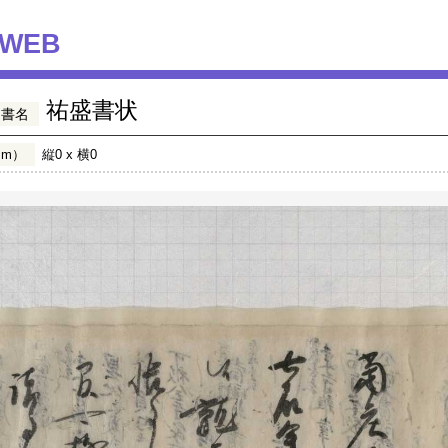
WEB
祐盛書状
文書名
mm）
縦0 x 横0