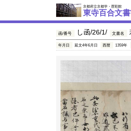
京都府立京都学・歴彩館
東寺百合文書
し函/26/1/
函/番号
文書名
年月日
延文4年6月日
西暦
1359年