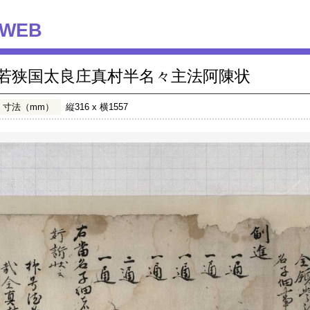
WEB
若狭国太良庄真村半名々主法阿陳状
寸法（mm）
縦316 x 横1557