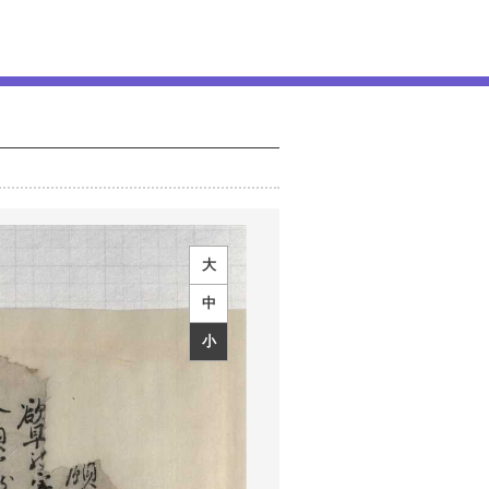
大
中
小