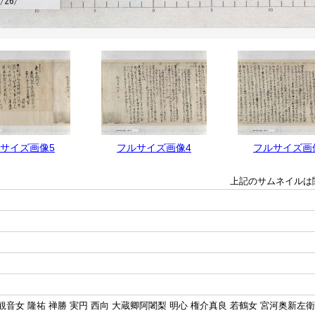
サイズ画像5
フルサイズ画像4
フルサイズ画
上記のサムネイルは
観音女 隆祐 禅勝 実円 西向 大蔵卿阿闍梨 明心 権介真良 若鶴女 宮河奥新左