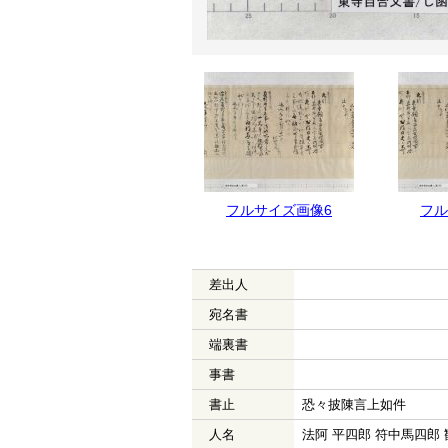
フルサイズ画像7
フルサイズ画像6
フル
差出人
宛名書
端裏書
事書
書止
恐々披陳言上如件
人名
法阿 平四郎 符中馬四郎 