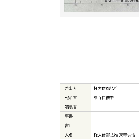
差出人
権大僧都弘雅
宛名書
東寺供僧中
端裏書
事書
書止
人名
権大僧都弘雅 東寺供僧