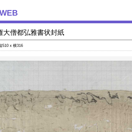
WEB
権大僧都弘雅書状封紙
縦510 x 横316