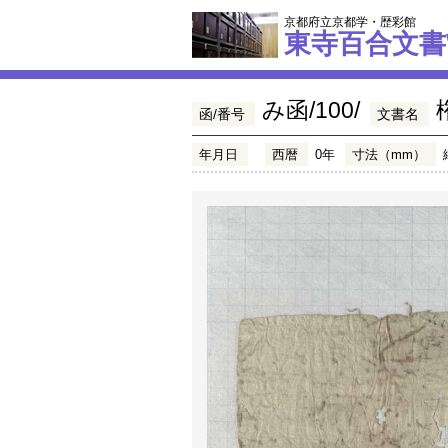
京都府立京都学・歴彩館
東寺百合文書
み函/100/
函/番号
文書名
年月日
西暦
0年
寸法（mm）