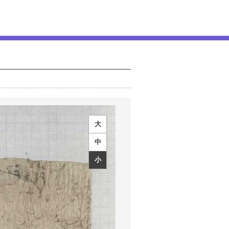
大
中
小