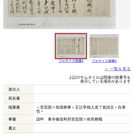
フルサイズ画像2
フルサイズ画像1
＞ 一覧を見る
上記のサムネイルは関連の枝番号を
表示している場合があります
差出人
宛名書
端裏書
＜安芸国々衙国務事＞五辻宰相入道了覚請文＜自筆
也＞
事書
請申 東寺修造料所安芸国々衙所務職
書止