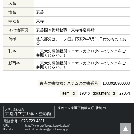
人名
地名
安芸
寺社名
東寺
その他事項
安芸国々衙所務職／東寺修造料所
備考
後欠部分は、「テ函」応安2年8月11日付のものであ
る．
刊本
（東大史料編纂所ユニオンカタログへのリンクをご
参照ください。）
影写本
（東大史料編纂所ユニオンカタログへのリンクをご
参照ください。）
東寺文書検索システムの文書番号
1000910980000
item_id
17048
document_id
27064
京都市左京区下鴨半木町1番地29
お問い合わせ先
京都府立京都学・歴彩館
075-723-4831
電話番号：
URL ：
http://www.pref.kyoto.jp/rekisaikan/
E-mail：
rekisaikan-kikaku@pref.kyoto.lg.jp