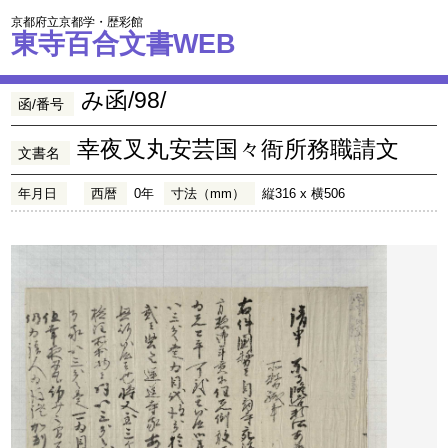
京都府立京都学・歴彩館
東寺百合文書WEB
み函/98/
函/番号
幸夜叉丸安芸国々衙所務職請文
文書名
年月日
西暦
0年
寸法（mm）
縦316 x 横506