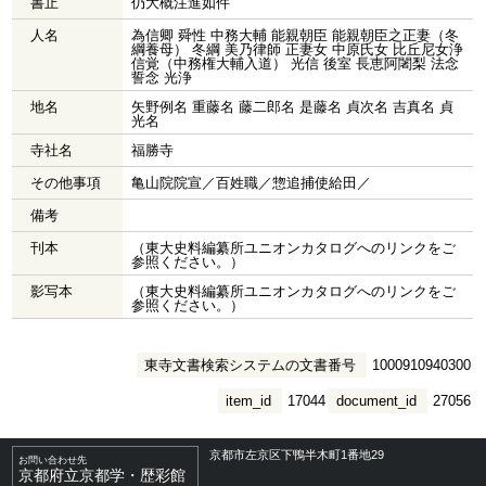
書止
仍大概注進如件
人名
為信卿 舜性 中務大輔 能親朝臣 能親朝臣之正妻（冬
綱養母） 冬綱 美乃律師 正妻女 中原氏女 比丘尼女浄
信覚（中務権大輔入道） 光信 後室 長恵阿闍梨 法念
誓念 光浄
地名
矢野例名 重藤名 藤二郎名 是藤名 貞次名 吉真名 貞
光名
寺社名
福勝寺
その他事項
亀山院院宣／百姓職／惣追捕使給田／
備考
刊本
（東大史料編纂所ユニオンカタログへのリンクをご
参照ください。）
影写本
（東大史料編纂所ユニオンカタログへのリンクをご
参照ください。）
東寺文書検索システムの文書番号
1000910940300
item_id
17044
document_id
27056
京都市左京区下鴨半木町1番地29
お問い合わせ先
京都府立京都学・歴彩館