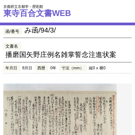
京都府立京都学・歴彩館
東寺百合文書WEB
み函/94/3/
函/番号
文書名
播磨国矢野庄例名雑掌誓念注進状案
年月日
8月日
西暦
0年
寸法（mm）
縦0 x 横0