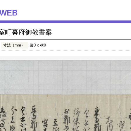
WEB
室町幕府御教書案
寸法（mm）
縦0 x 横0