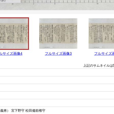
ルサイズ画像4
フルサイズ画像3
フルサイズ
上記のサムネイルは
義将） 宮下野守 松田備前権守