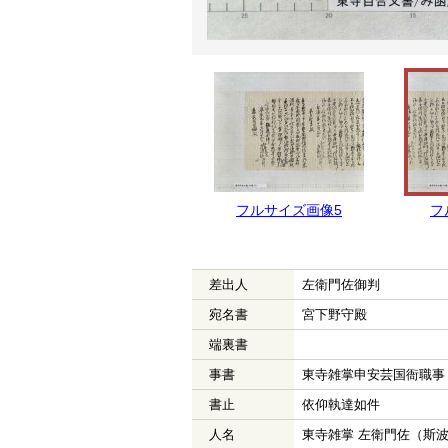
フルサイズ画像5
フ
差出人
左衛門佐御判
宛名書
宮下野守殿
端裏書
事書
東寺雑掌申安芸国衙職事
書止
依仰執達如件
人名
東寺雑掌 左衛門佐（斯波