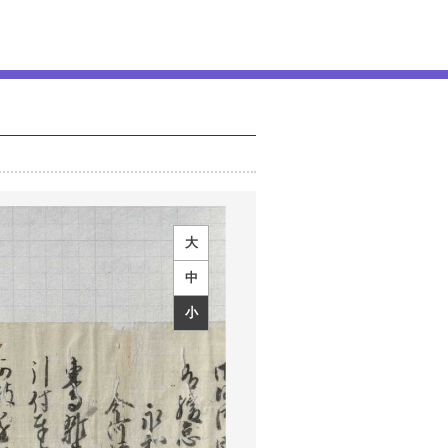
大
中
小