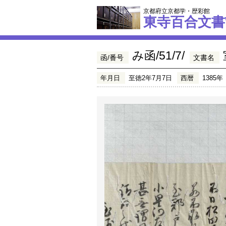
京都府立京都学・歴彩館
東寺百合文書
み函/51/7/
函/番号
文書名
年月日
至徳2年7月7日
西暦
1385年