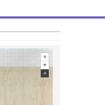
大
中
小