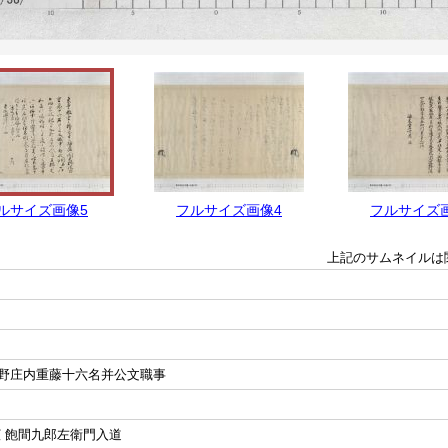
ルサイズ画像5
フルサイズ画像4
フルサイズ
上記のサムネイルは
野庄内重藤十六名并公文職事
憲 飽間九郎左衛門入道