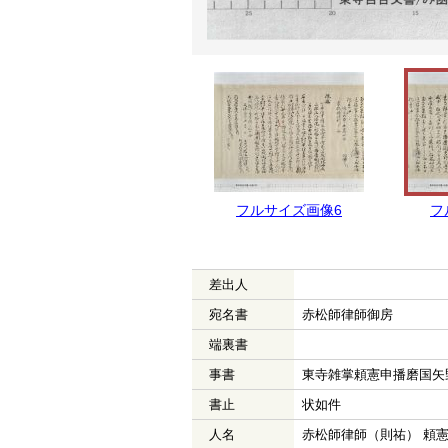
フルサイズ画像6
フ
差出人
宛名書
赤松師律師御房
端裏書
事書
東寺雑掌頼憲申播磨国矢
書止
状如件
人名
赤松師律師（則祐） 頼