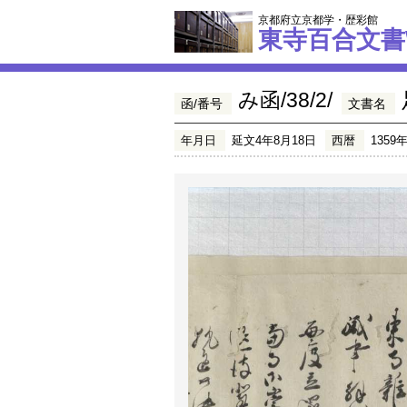
京都府立京都学・歴彩館
東寺百合文書
み函/38/2/
函/番号
文書名
年月日
延文4年8月18日
西暦
1359