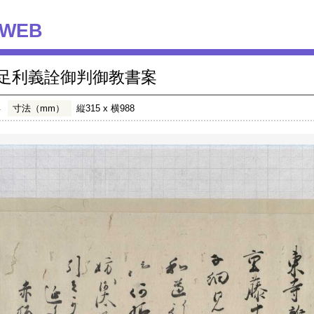
WEB
足利義詮御判御教書案
年
寸法（mm）
縦315 x 横988