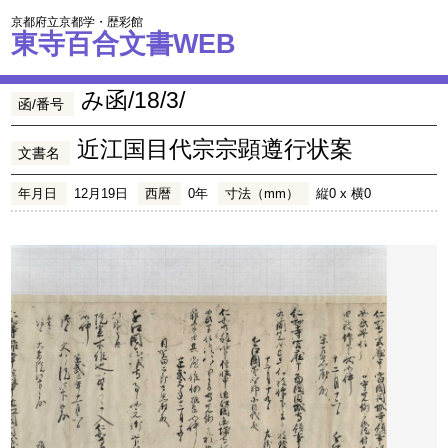
京都府立京都学・歴彩館
東寺百合文書WEB
み函/18/3/
函/番号
近江国目代宗宗顕遵行状案
文書名
年月日
12月19日
西暦
0年
寸法（mm）
縦0 x 横0