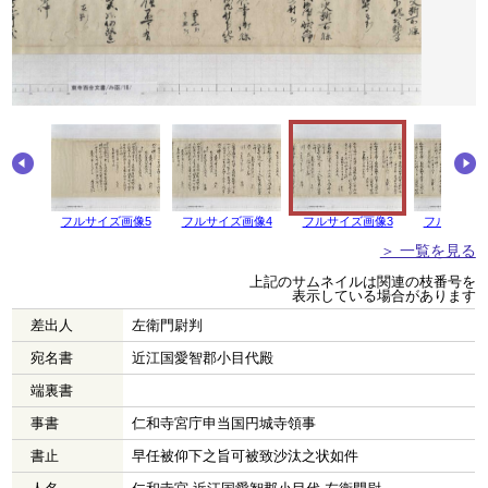
フルサイズ画像5
フルサイズ画像4
フルサイズ画像3
フルサイズ
＞ 一覧を見る
上記のサムネイルは関連の枝番号を
表示している場合があります
差出人
左衛門尉判
宛名書
近江国愛智郡小目代殿
端裏書
事書
仁和寺宮庁申当国円城寺領事
書止
早任被仰下之旨可被致沙汰之状如件