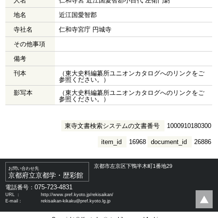
人名
仁和寺宮 近江国愛智郡小目代 左衛門尉
地名
近江国愛智郡
寺社名
仁和寺宮庁 円城寺
その他事項
備考
刊本
（東大史料編纂所ユニオンカタログへのリンクをご
参照ください。）
影写本
（東大史料編纂所ユニオンカタログへのリンクをご
参照ください。）
東寺文書検索システムの文書番号
1000910180300
item_id
16968
document_id
26886
京都市左京区下鴨半木町1番地29
お問い合わせ先
京都府立京都学・歴彩館
075-723-4831
電話番号：
URL ：
http://www.pref.kyoto.jp/rekisaikan/
E-mail：
rekisaikan-kikaku@pref.kyoto.lg.jp