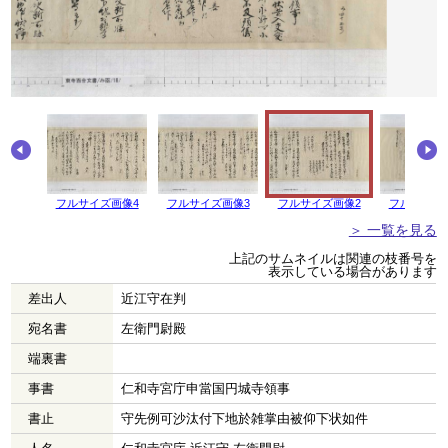
画像5
フルサイズ画像4
フルサイズ画像3
フルサイズ画像2
フルサイズ
＞ 一覧を見る
上記のサムネイルは関連の枝番号を
表示している場合があります
差出人
近江守在判
宛名書
左衛門尉殿
端裏書
事書
仁和寺宮庁申當国円城寺領事
書止
守先例可沙汰付下地於雑掌由被仰下状如件