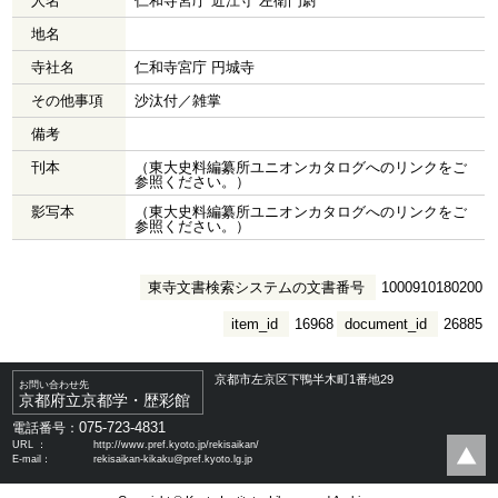
人名
仁和寺宮庁 近江守 左衛門尉
地名
寺社名
仁和寺宮庁 円城寺
その他事項
沙汰付／雑掌
備考
刊本
（東大史料編纂所ユニオンカタログへのリンクをご
参照ください。）
影写本
（東大史料編纂所ユニオンカタログへのリンクをご
参照ください。）
東寺文書検索システムの文書番号
1000910180200
item_id
16968
document_id
26885
京都市左京区下鴨半木町1番地29
お問い合わせ先
京都府立京都学・歴彩館
075-723-4831
電話番号：
URL ：
http://www.pref.kyoto.jp/rekisaikan/
E-mail：
rekisaikan-kikaku@pref.kyoto.lg.jp