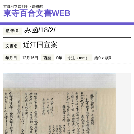
京都府立京都学・歴彩館
東寺百合文書WEB
み函/18/2/
函/番号
近江国宣案
文書名
年月日
12月16日
西暦
0年
寸法（mm）
縦0 x 横0