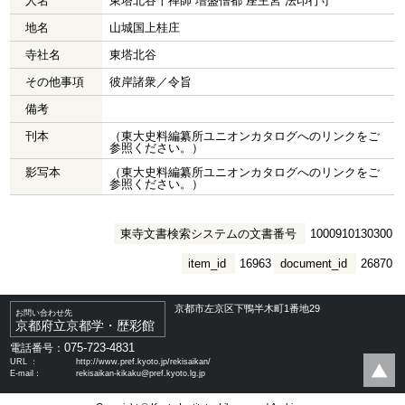
人名
東塔北谷十禅師 増盛僧都 座主宮 法印行守
地名
山城国上桂庄
寺社名
東塔北谷
その他事項
彼岸諸衆／令旨
備考
刊本
（東大史料編纂所ユニオンカタログへのリンクをご
参照ください。）
影写本
（東大史料編纂所ユニオンカタログへのリンクをご
参照ください。）
東寺文書検索システムの文書番号
1000910130300
item_id
16963
document_id
26870
京都市左京区下鴨半木町1番地29
お問い合わせ先
京都府立京都学・歴彩館
075-723-4831
電話番号：
URL ：
http://www.pref.kyoto.jp/rekisaikan/
E-mail：
rekisaikan-kikaku@pref.kyoto.lg.jp