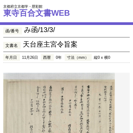
京都府立京都学・歴彩館
東寺百合文書WEB
み函/13/3/
函/番号
天台座主宮令旨案
文書名
年月日
11月26日
西暦
0年
寸法（mm）
縦0 x 横0