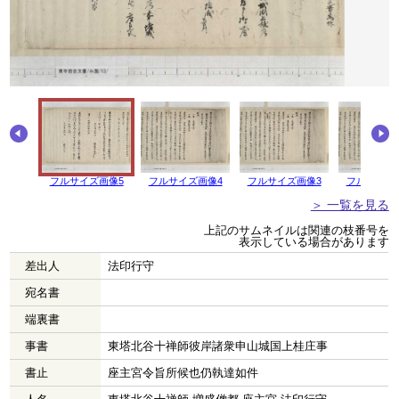
フルサイズ画像5
フルサイズ画像4
フルサイズ画像3
フルサイズ
＞ 一覧を見る
上記のサムネイルは関連の枝番号を
表示している場合があります
差出人
法印行守
宛名書
端裏書
事書
東塔北谷十禅師彼岸諸衆申山城国上桂庄事
書止
座主宮令旨所候也仍執達如件