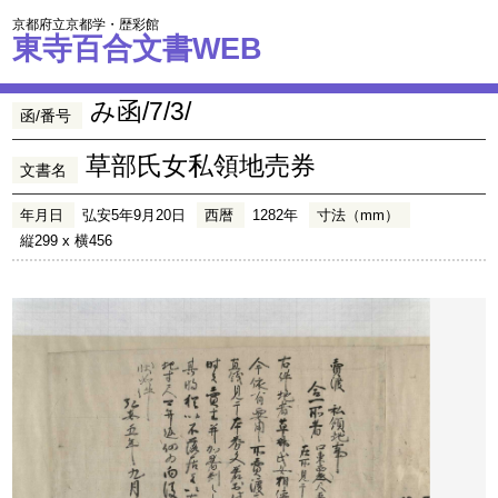
京都府立京都学・歴彩館
東寺百合文書WEB
み函/7/3/
函/番号
草部氏女私領地売券
文書名
年月日
弘安5年9月20日
西暦
1282年
寸法（mm）
縦299 x 横456