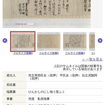
フルサイズ画像6
フルサイズ画像5
フルサイズ画像4
フルサイズ
＞ 一覧を見る
上記のサムネイルは関連の枝番号を
表示している場合があります
差出人
売主草部氏女（花押） 平氏女（花押） 比丘尼観阿
（花押）
宛名書
端裏書
ひんかしのにし地う里ふミ
事書
売渡 私領地事