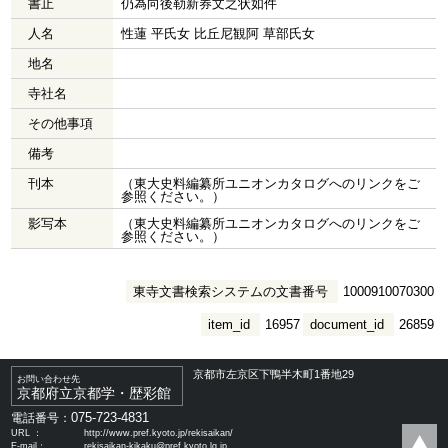
書止
仍為向後勒新券文之状如件
人名
性蓮 平氏女 比丘尼観阿 草部氏女
地名
寺社名
その他事項
備考
刊本
（東大史料編纂所ユニオンカタログへのリンクをご
参照ください。）
影写本
（東大史料編纂所ユニオンカタログへのリンクをご
参照ください。）
東寺文書検索システムの文書番号
1000910070300
item_id
16957
document_id
26859
京都市左京区下鴨半木町1番地29
お問い合わせ先
京都府立京都学・歴彩館
075-723-4831
電話番号：
URL ：
http://www.pref.kyoto.jp/rekisaikan/
E-mail：
rekisaikan-kikaku@pref.kyoto.lg.jp