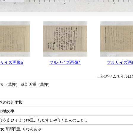
サイズ画像5
フルサイズ画像4
フルサイズ画
上記のサムネイルは
氏女（花押） 草部氏重（花押）
ちのゆ川里状
の地の事
うをあひそえてゆ里川わたすしやうくたんのことし
女 草部氏重 くわんあみ