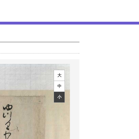
大
中
小