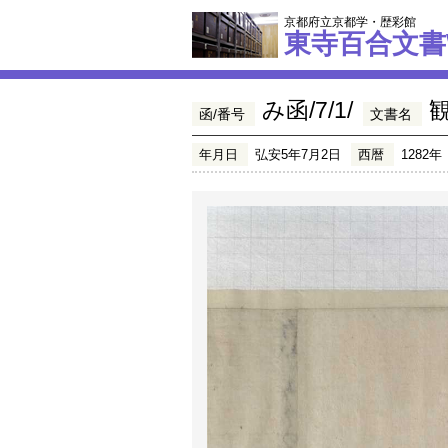
京都府立京都学・歴彩館
東寺百合文書
み函/7/1/
函/番号
文書名
年月日
弘安5年7月2日
西暦
1282年