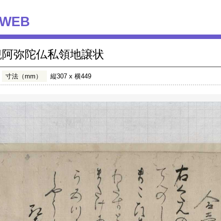
WEB
観阿弥陀仏私領地譲状
寸法（mm）
縦307 x 横449