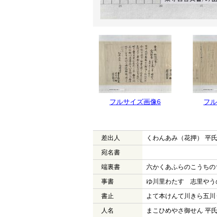
フルサイズ画像6
フル
差出人
くわんあみ（花押） 平
宛名書
端裏書
六かくあふらのこうちの
事書
ゆ川里わたす 志里やう
書止
よて本けんて川きら五川
人名
まこひめやさ御せん 平氏