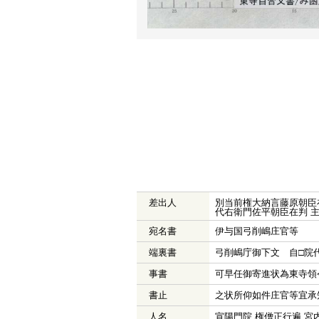
差出人
別当前権大納言藤原朝臣
代右衛門佐平朝臣在判 
宛名書
伊与国弓削嶋庄官等
端裏書
弓削嶋庁御下文 自□院
事書
可早任御寄進状為東寺領
書止
之状所仰如件庄官等宜承
人名
宣陽門院 権僧正行遍 宮