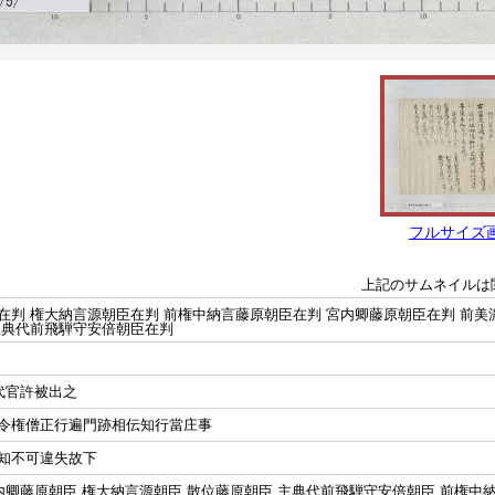
フルサイズ
上記のサムネイルは
在判 権大納言源朝臣在判 前権中納言藤原朝臣在判 宮内卿藤原朝臣在判 前美
主典代前飛騨守安倍朝臣在判
代官許被出之
令権僧正行遍門跡相伝知行當庄事
知不可違失故下
内卿藤原朝臣 権大納言源朝臣 散位藤原朝臣 主典代前飛騨守安倍朝臣 前権中