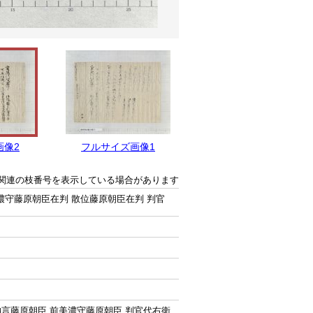
画像2
フルサイズ画像1
関連の枝番号を表示している場合があります
濃守藤原朝臣在判 散位藤原朝臣在判 判官
納言藤原朝臣 前美濃守藤原朝臣 判官代右衛