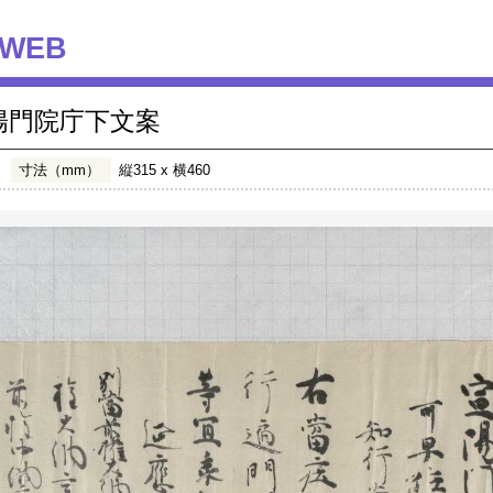
WEB
陽門院庁下文案
寸法（mm）
縦315 x 横460