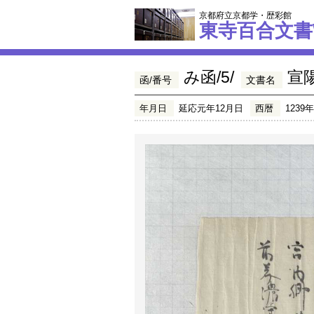
京都府立京都学・歴彩館
東寺百合文書
み函/5/
宣
函/番号
文書名
年月日
延応元年12月日
西暦
1239年