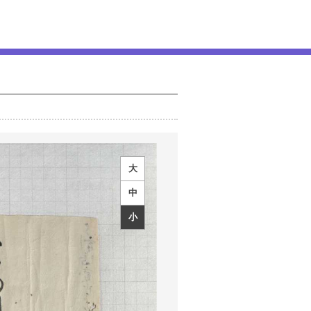
大
中
小