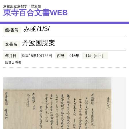
京都府立京都学・歴彩館
東寺百合文書WEB
み函/1/3/
函/番号
丹波国牒案
文書名
年月日
延喜15年10月22日
西暦
915年
寸法（mm）
縦0 x 横0