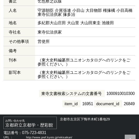
書止
乞也察之以牒
人名
守源朝臣 介尾張連 小目山 大目物部 権掾橘 小目高橋
東寺伝法供家 掾多治
地名
多紀郡大山庄田 大山里 大山田東圭 池後田
寺社名
東寺伝法供家
その他事項
営使所
備考
刊本
（東大史料編纂所ユニオンカタログへのリンクをご
参照ください。）
影写本
（東大史料編纂所ユニオンカタログへのリンクをご
参照ください。）
東寺文書検索システムの文書番号
1000910010300
item_id
16951
document_id
26849
京都市左京区下鴨半木町1番地29
お問い合わせ先
京都府立京都学・歴彩館
075-723-4831
電話番号：
URL ：
http://www.pref.kyoto.jp/rekisaikan/