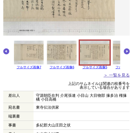
フルサイズ画像7
フルサイズ画像6
フルサイズ画像5
フルサイズ
＞ 一覧を見る
上記のサムネイルは関連の枝番号を
表示している場合があります
差出人
守源朝臣在判 介尾張連 小目山 大目物部 掾多治 権掾
橘 小目高橋
宛名書
東寺伝法供家
端裏書
事書
多紀郡大山庄田之状