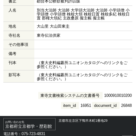
書止
勘合本公験欲被判許以牒
人名
別当大法師 大法師 大学頭大法師 大法師 小学頭僧 小
学頭僧 小学頭僧 検校大領 検校日置 検校多紀 検校日
置 郡権大領紀 主政桑原 擬主帳 擬主帳
地名
大山里 大山田東圭
寺社名
東寺伝法供家
その他事項
備考
刊本
（東大史料編纂所ユニオンカタログへのリンクをご
参照ください。）
影写本
（東大史料編纂所ユニオンカタログへのリンクをご
参照ください。）
東寺文書検索システムの文書番号
1000910010200
item_id
16951
document_id
26848
京都市左京区下鴨半木町1番地29
お問い合わせ先
京都府立京都学・歴彩館
075-723-4831
電話番号：