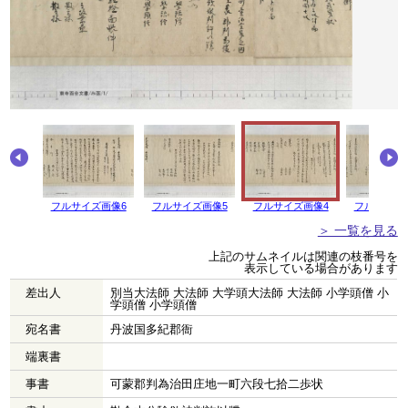
画像7
フルサイズ画像6
フルサイズ画像5
フルサイズ画像4
フルサイズ
＞ 一覧を見る
上記のサムネイルは関連の枝番号を
表示している場合があります
差出人
別当大法師 大法師 大学頭大法師 大法師 小学頭僧 小
学頭僧 小学頭僧
宛名書
丹波国多紀郡衙
端裏書
事書
可蒙郡判為治田庄地一町六段七拾二歩状