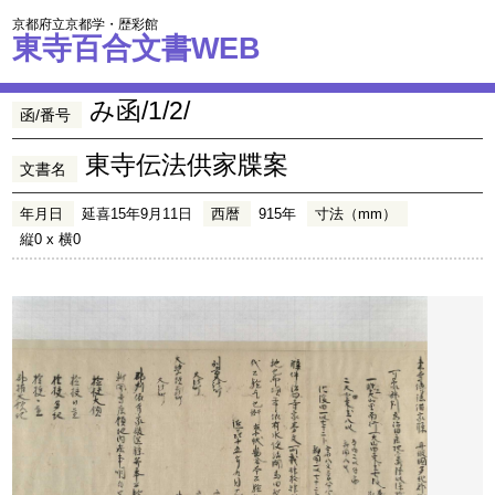
京都府立京都学・歴彩館
東寺百合文書WEB
み函/1/2/
函/番号
東寺伝法供家牒案
文書名
年月日
延喜15年9月11日
西暦
915年
寸法（mm）
縦0 x 横0