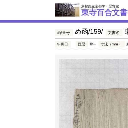
京都府立京都学・歴彩館
東寺百合文書
め函/159/
函/番号
文書名
年月日
西暦
0年
寸法（mm）