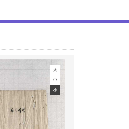
大
中
小