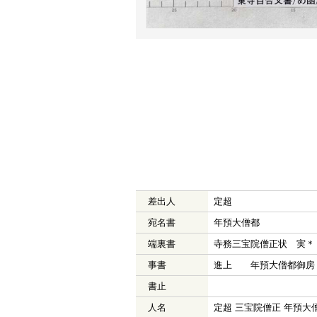
差出人
定超
宛名書
年預大僧都
端裏書
寺務三宝院僧正状 実＊
事書
進上 年預大僧都御房
書止
人名
定超 三宝院僧正 年預大