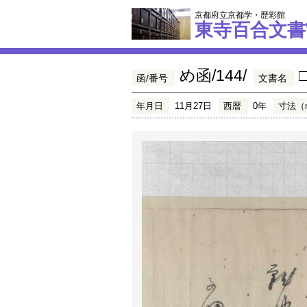
京都府立京都学・歴彩館
東寺百合文書
め函/144/
函/番号
文書名
年月日
11月27日
西暦
0年
寸法（