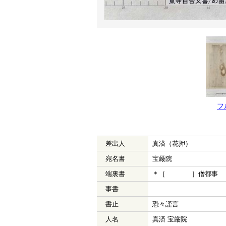
フ
差出人
真済（花押）
宛名書
宝厳院
端裏書
＊［ ］僧都事
事書
書止
恐々謹言
人名
真済 宝厳院