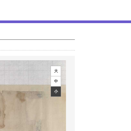
大
中
小