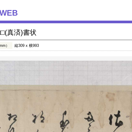
WEB
□□(真済)書状
mm）
縦309 x 横993