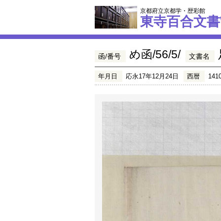
京都府立京都学・歴彩館
東寺百合文書
め函/56/5/
函/番号
文書名
年月日
応永17年12月24日
西暦
141