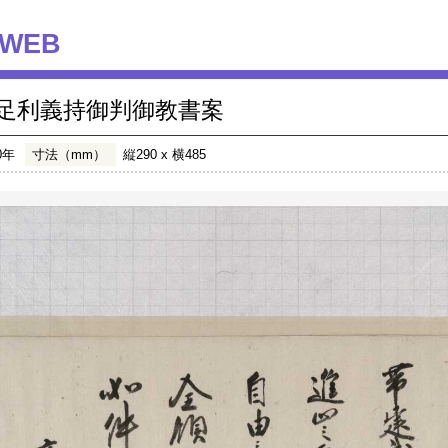
WEB
足利義持御判御教書案
0年
寸法（mm）
縦290 x 横485