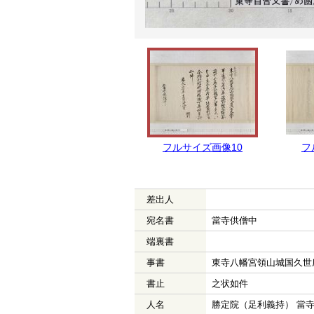
フルサイズ画像10
フ
差出人
宛名書
當寺供僧中
端裏書
事書
東寺八幡宮領山城国久世
書止
之状如件
人名
勝定院（足利義持） 當