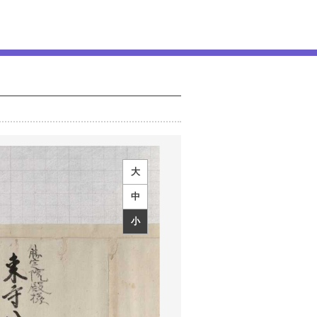
大
中
小