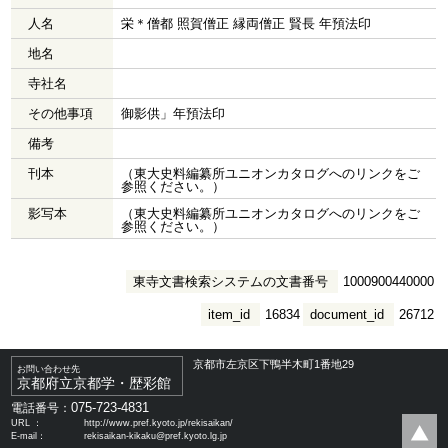
人名
栄＊僧都 照賀僧正 縁両僧正 賢長 年預法印
地名
寺社名
その他事項
御影供」年預法印
備考
刊本
（東大史料編纂所ユニオンカタログへのリンクをご
参照ください。）
影写本
（東大史料編纂所ユニオンカタログへのリンクをご
参照ください。）
東寺文書検索システムの文書番号
1000900440000
item_id
16834
document_id
26712
京都市左京区下鴨半木町1番地29
お問い合わせ先
京都府立京都学・歴彩館
075-723-4831
電話番号：
URL ：
http://www.pref.kyoto.jp/rekisaikan/
E-mail：
rekisaikan-kikaku@pref.kyoto.lg.jp