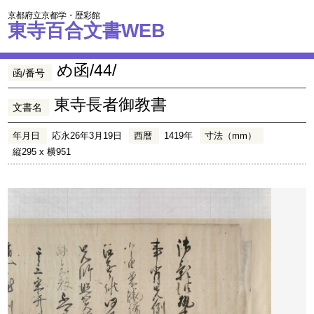
京都府立京都学・歴彩館
東寺百合文書WEB
め函/44/
函/番号
東寺長者御教書
文書名
年月日
応永26年3月19日
西暦
1419年
寸法（mm）
縦295 x 横951