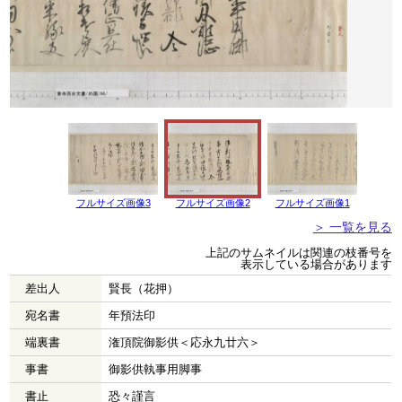
フルサイズ画像3
フルサイズ画像2
フルサイズ画像1
＞ 一覧を見る
上記のサムネイルは関連の枝番号を
表示している場合があります
差出人
賢長（花押）
宛名書
年預法印
端裏書
潅頂院御影供＜応永九廿六＞
事書
御影供執事用脚事
書止
恐々謹言