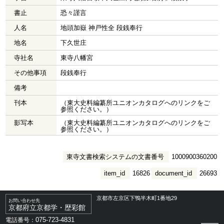
書止
恐々謹言
人名
地頭加嶽 神戸性全 段銭奉行
地名
下久世庄
寺社名
東寺八幡宮
その他事項
段銭奉行
備考
刊本
（東大史料編纂所ユニオンカタログへのリンクをご
参照ください。）
影写本
（東大史料編纂所ユニオンカタログへのリンクをご
参照ください。）
東寺文書検索システムの文書番号
1000900360200
item_id
16826
document_id
26693
京都市左京区下鴨半木町1番地29
お問い合わせ先
京都府立京都学・歴彩館
075-723-4831
電話番号：