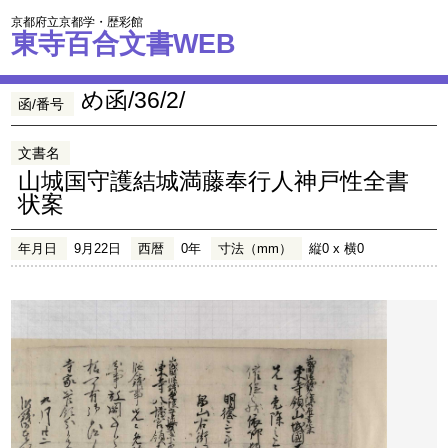
京都府立京都学・歴彩館
東寺百合文書WEB
め函/36/2/
函/番号
文書名
山城国守護結城満藤奉行人神戸性全書
状案
年月日
9月22日
西暦
0年
寸法（mm）
縦0 x 横0