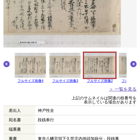
フルサイズ画像4
フルサイズ画像3
フルサイズ画像2
フルサイズ
＞ 一覧を見る
上記のサムネイルは関連の枝番号を
表示している場合があります
差出人
神戸性全
宛名書
段銭奉行
端裏書
事書
東寺八幡宮領下久世庄内地頭加嶽分」段銭事