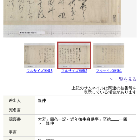
フルサイズ画像3
フルサイズ画像2
フルサイズ画像1
＞ 一覧を見る
上記のサムネイルは関連の枝番号を
表示している場合があります
差出人
隆仲
宛名書
端裏書
大宮」四条一記＜近年御生身供事」至徳二二一四
＞ 隆仲
事書