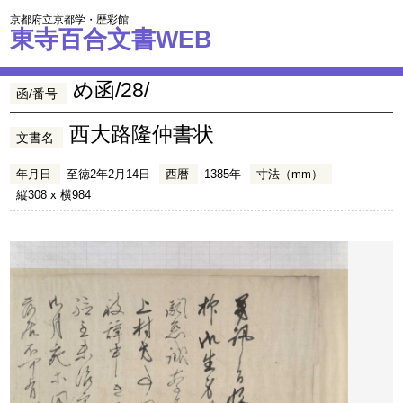
京都府立京都学・歴彩館
東寺百合文書WEB
め函/28/
函/番号
西大路隆仲書状
文書名
年月日
至徳2年2月14日
西暦
1385年
寸法（mm）
縦308 x 横984