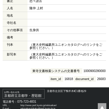
書止
恐々謹言
人名
隆仲 上村
地名
寺社名
その他事項
生身供
備考
刊本
（東大史料編纂所ユニオンカタログへのリンクをご
参照ください。）
影写本
（東大史料編纂所ユニオンカタログへのリンクをご
参照ください。）
東寺文書検索システムの文書番号
1000900280000
item_id
16818
document_id
26683
京都市左京区下鴨半木町1番地29
お問い合わせ先
京都府立京都学・歴彩館
075-723-4831
電話番号：
URL ：
http://www.pref.kyoto.jp/rekisaikan/
E-mail：
rekisaikan-kikaku@pref.kyoto.lg.jp