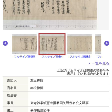
フルサイズ画像5
フルサイズ画像4
フルサイズ画像3
フルサイズ
＞ 一覧を見る
上記のサムネイルは関連の枝番号を
表示している場合があります
差出人
左近将監
宛名書
赤松律師
端裏書
事書
東寺雑掌頼憲申播磨国矢野例名公文職事
書止
依仰執達如件