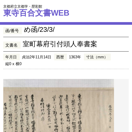
京都府立京都学・歴彩館
東寺百合文書WEB
め函/23/3/
函/番号
室町幕府引付頭人奉書案
文書名
年月日
貞治2年11月14日
西暦
1363年
寸法（mm）
縦0 x 横0