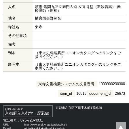
人名
頼憲 飽間九郎左衛門入道 左近将監（斯波義高） 赤
松律師（則祐）
地名
播磨国矢野例名
寺社名
東寺
その他事項
備考
刊本
（東大史料編纂所ユニオンカタログへのリンクをご
参照ください。）
影写本
（東大史料編纂所ユニオンカタログへのリンクをご
参照ください。）
東寺文書検索システムの文書番号
1000900230300
item_id
16813
document_id
26673
京都市左京区下鴨半木町1番地29
お問い合わせ先
京都府立京都学・歴彩館
075-723-4831
電話番号：
URL ：
http://www.pref.kyoto.jp/rekisaikan/
E-mail：
rekisaikan-kikaku@pref.kyoto.lg.jp