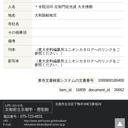
人名
＊令院法印 左衛門佐光資 大夫僧都
地名
大和国桧牧庄
寺社名
その他事項
備考
刊本
（東大史料編纂所ユニオンカタログへのリンクをご
参照ください。）
影写本
（東大史料編纂所ユニオンカタログへのリンクをご
参照ください。）
東寺文書検索システムの文書番号
1000900180400
item_id
16808
document_id
26662
京都市左京区下鴨半木町1番地29
お問い合わせ先
京都府立京都学・歴彩館
075-723-4831
電話番号：
URL ：
http://www.pref.kyoto.jp/rekisaikan/
E-mail：
rekisaikan-kikaku@pref.kyoto.lg.jp