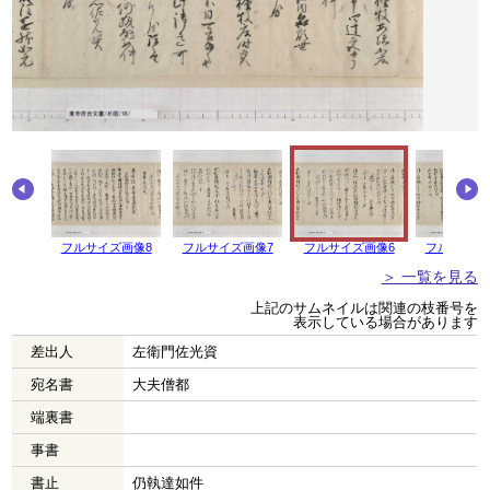
画像9
フルサイズ画像8
フルサイズ画像7
フルサイズ画像6
フルサイズ
＞ 一覧を見る
上記のサムネイルは関連の枝番号を
表示している場合があります
差出人
左衛門佐光資
宛名書
大夫僧都
端裏書
事書
書止
仍執達如件