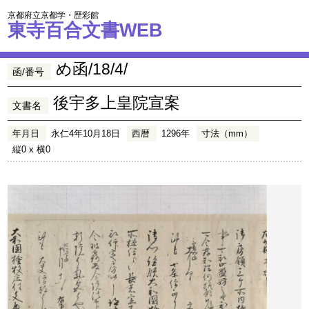
京都府立京都学・歴彩館
東寺百合文書WEB
め函/18/4/
函/番号
後宇多上皇院宣案
文書名
年月日
永仁4年10月18日
西暦
1296年
寸法（mm）
縦0 x 横0