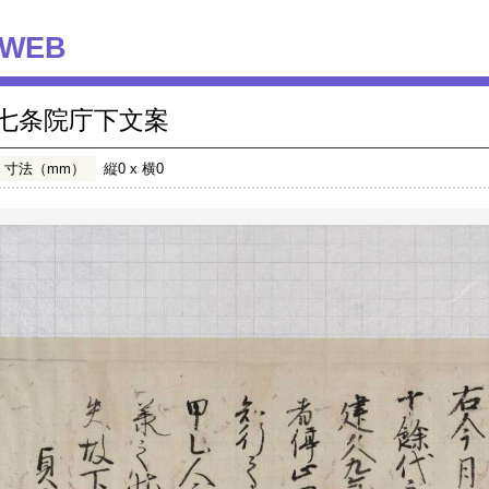
WEB
七条院庁下文案
寸法（mm）
縦0 x 横0