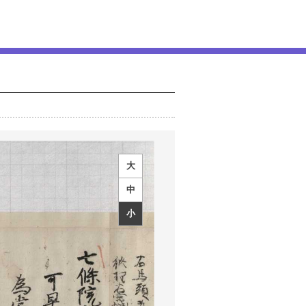
大
中
小