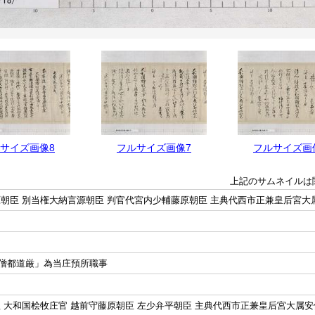
サイズ画像8
フルサイズ画像7
フルサイズ画
上記のサムネイルは
原朝臣 別当権大納言源朝臣 判官代宮内少輔藤原朝臣 主典代西市正兼皇后宮大
僧都道厳」為当庄預所職事
 大和国桧牧庄官 越前守藤原朝臣 左少弁平朝臣 主典代西市正兼皇后宮大属安