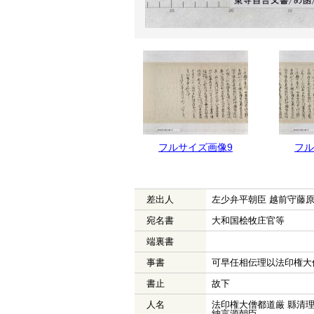
フルサイズ画像9
フル
差出人
左少弁平朝臣 越前守藤
宛名書
大和国桧牧庄官等
端裏書
事書
可早任相伝理以法印権大
書止
故下
人名
法印権大僧都道厳 縣清理
納言源朝臣