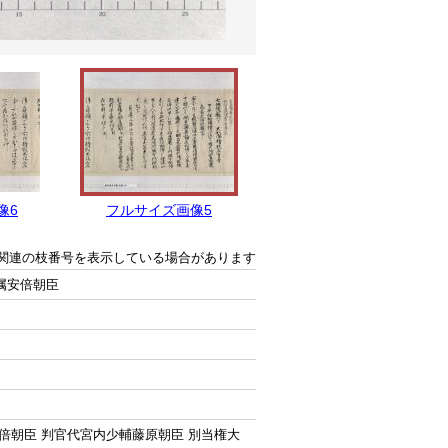
像6
フルサイズ画像5
フルサイズ画像4
関連の枝番号を表示している場合があります
属安倍朝臣
倍朝臣 判官代宮内少輔藤原朝臣 別当権大