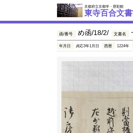
京都府立京都学・歴彩館
東寺百合文書
め函/18/2/
函/番号
文書名
年月日
貞応3年1月日
西暦
1224年