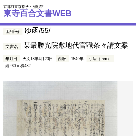
京都府立京都学・歴彩館
東寺百合文書WEB
ゆ函/55/
函/番号
某最勝光院敷地代官職条々請文案
文書名
年月日
天文18年4月20日
西暦
1549年
寸法（mm）
縦260 x 横432