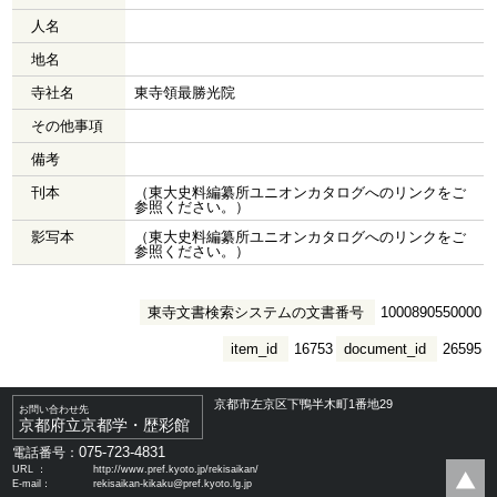
人名
地名
寺社名
東寺領最勝光院
その他事項
備考
刊本
（東大史料編纂所ユニオンカタログへのリンクをご
参照ください。）
影写本
（東大史料編纂所ユニオンカタログへのリンクをご
参照ください。）
東寺文書検索システムの文書番号
1000890550000
item_id
16753
document_id
26595
京都市左京区下鴨半木町1番地29
お問い合わせ先
京都府立京都学・歴彩館
075-723-4831
電話番号：
URL ：
http://www.pref.kyoto.jp/rekisaikan/
E-mail：
rekisaikan-kikaku@pref.kyoto.lg.jp