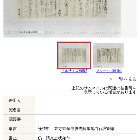
フルサイズ画像2
フルサイズ画像1
＞ 一覧を見る
上記のサムネイルは関連の枝番号を
表示している場合があります
差出人
宛名書
端裏書
事書
謹請申 東寺御領最勝光院敷地并代官職事
書止
仍 請文之状如件